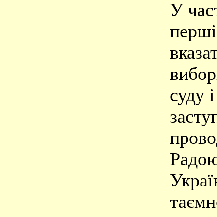
У час
перші
вказа
вибор
суду і
засту
прово
Радою
Украї
таємн