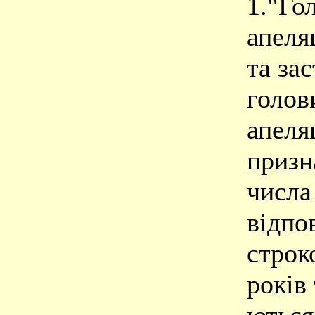
1."Го
апеля
та за
голов
апеля
призн
числа
відпо
строк
років 