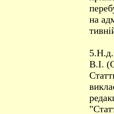
переб
на ад
тивні
5.Н.д
В.І. 
Статт
викла
редакц
"Стат