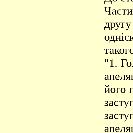
Части
другу
одніє
такого
"1. Г
апеля
його 
засту
засту
апеля