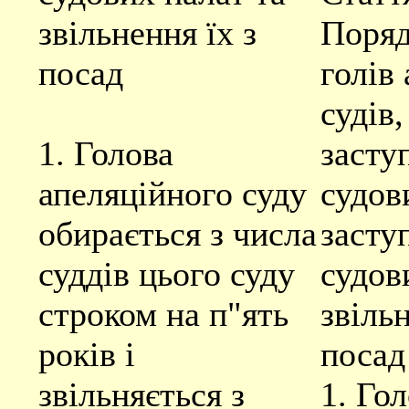
звільнення їх з
Поряд
посад
голів
судів,
1. Голова
заступ
апеляційного суду
судов
обирається з числа
засту
суддів цього суду
судов
строком на п"ять
звільн
років і
посад
звільняється з
1. Го