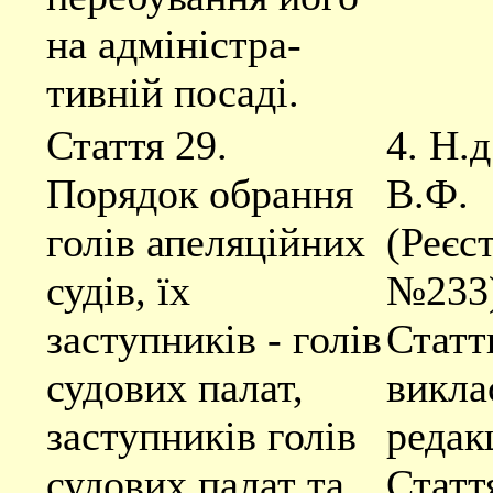
на адміністра-
тивній посаді.
Стаття 29.
4. Н.д
Порядок обрання
В.Ф.
голів апеляційних
(Реєс
судів, їх
№233)
заступників - голів
Статт
судових палат,
викла
заступників голів
редакц
судових палат та
Статт