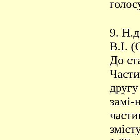
голос
9. Н.
В.І. 
До ста
Части
другу
замі-
части
змісту