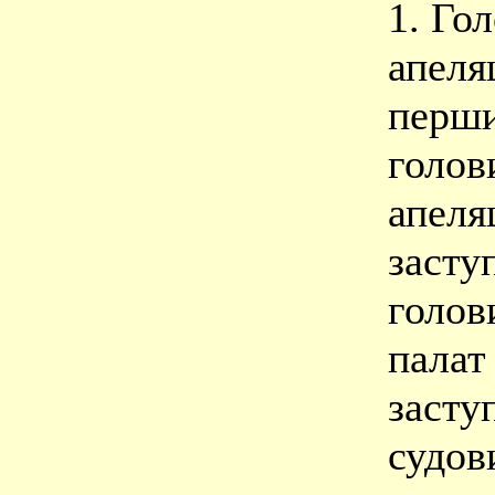
1. Го
апеля
перши
голов
апеля
засту
голов
палат
засту
судов