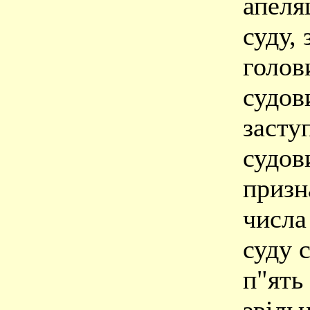
апеля
суду,
голов
судов
засту
судов
призн
числа
суду 
п"ять 