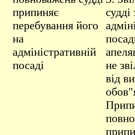
припиняє
судді 
перебування його
адмін
на
посад
адміністративній
апеля
посаді
не зв
від в
обов"я
Прип
повно
припи