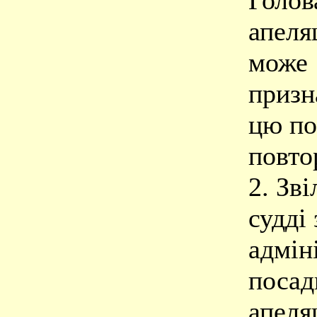
Голов
апеля
може
призн
цю по
повто
2. Зв
судді 
адмін
посад
апеля