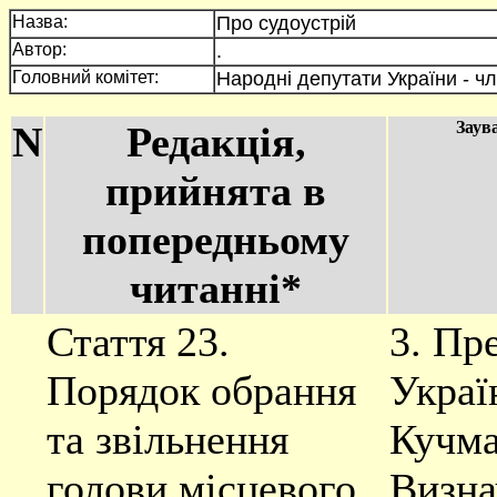
Назва:
Про судоустрій
Автор:
.
Головний комітет:
Народні депутати України - чл
Заув
N
Редакція,
прийнята в
попередньому
читанні*
Стаття 23.
3. Пр
Порядок обрання
Украї
та звільнення
Кучм
голови місцевого
Визна