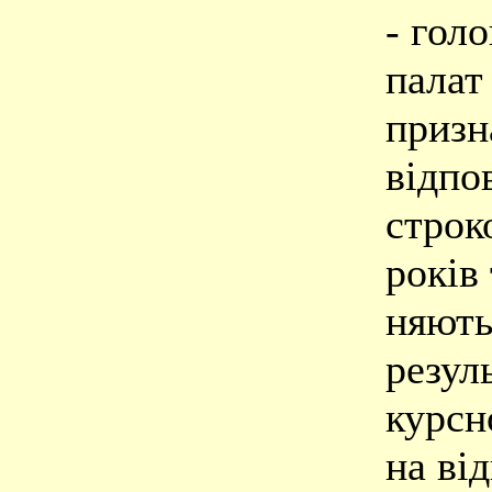
- гол
палат
призн
відпо
строк
років 
няютьс
резул
курсн
на ві