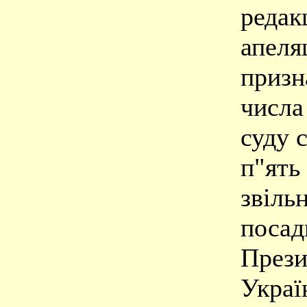
редак
апеля
призн
числа
суду 
п"ять 
звільн
посад
Прези
Украї