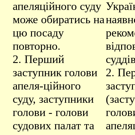
апеляційного суду
Украї
може обиратись на
наявн
цю посаду
реком
повторно.
відпо
2. Перший
суддів
заступник голови
2. Пе
апеля-ційного
засту
суду, заступники
(заст
голови - голови
голов
судових палат та
апеля