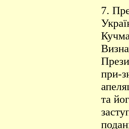
7. Пр
Украї
Кучм
Визна
Прези
при-з
апеля
та йо
заступ
подан