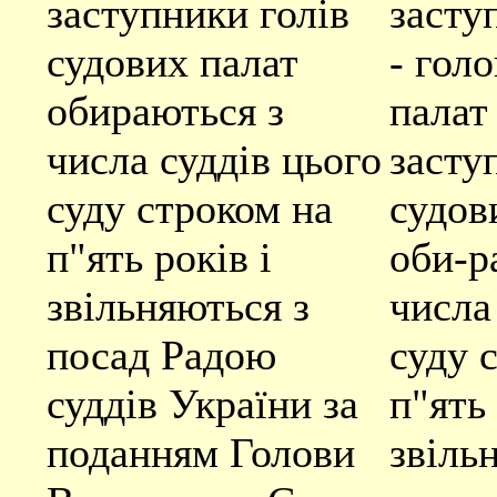
заступники голів
засту
судових палат
- гол
обираються з
палат
числа суддів цього
засту
суду строком на
судов
п"ять років і
оби-р
звільняються з
числа
посад Радою
суду 
суддів України за
п"ять 
поданням Голови
звіль