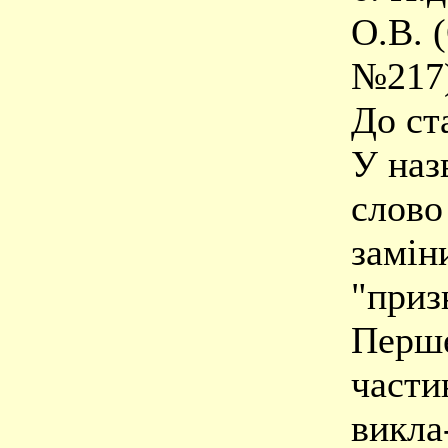
О.В. 
№217
До ста
У назв
слово
замін
"приз
Перше
части
викла