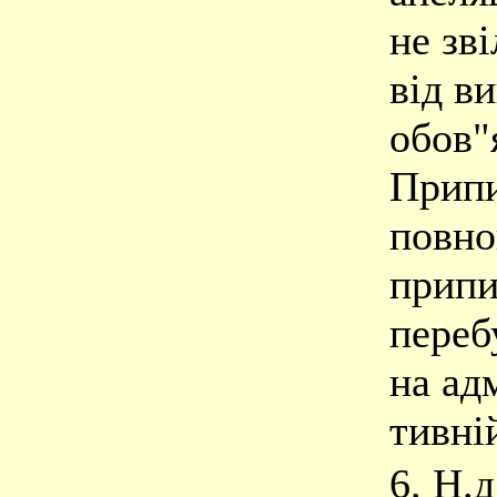
не зв
від в
обов"я
Прип
повно
припи
переб
на ад
тивні
6. Н.