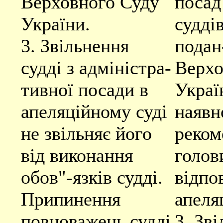
Верховного Суду
посад
України.
судді
3. Звільнення
подан
судді з адміністра-
Верхо
тивної посади в
Украї
апеляційному суді
наявн
не звільняє його
реком
від виконання
голов
обов"-язків судді.
відпо
Припинення
апеля
повноважень судді
3. Зв