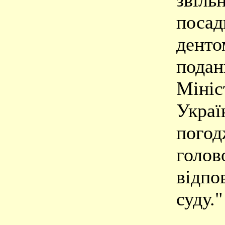
звіль
посад
денто
подан
Мініс
Украї
погод
голо
відпо
суду."