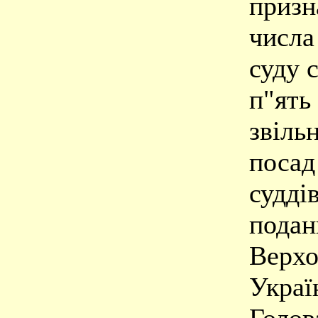
призн
числа
суду 
п"ять 
звіль
посад
судді
подан
Верхо
Украї