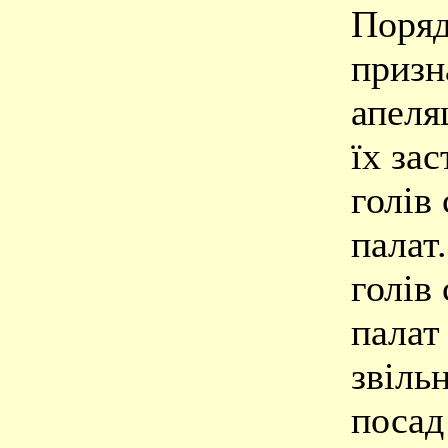
Поря
призн
апеля
їх зас
голів
палат
голів
палат
звільн
посад