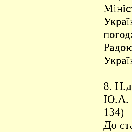
Мініс
Украї
погод
Радою
Украї
8. Н.
Ю.А.
134)
До ста