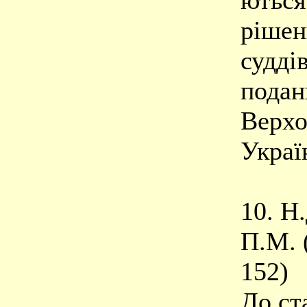
ються
рішен
судді
подан
Верхо
Украї
10. Н
П.М. 
152)
До ста