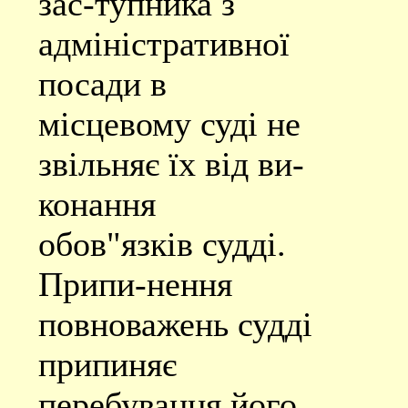
зас-тупника з
адміністративної
посади в
місцевому суді не
звільняє їх від ви-
конання
обов"язків судді.
Припи-нення
повноважень судді
припиняє
перебування його