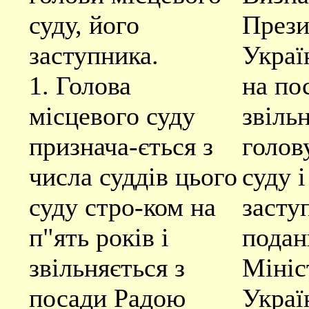
суду, його
Прези
заступника.
Украї
1. Голова
на по
місцевого суду
звіль
признача-ється з
голов
числа суддів цього
суду і
суду стро-ком на
засту
п"ять років і
подан
звільняється з
Мініс
посади Радою
Украї