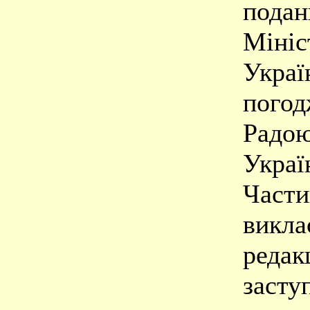
подан
Мініс
Украї
погод
Радою
Украї
Части
викла
редак
засту