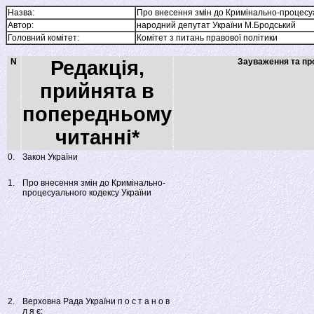
Назва:
Про внесення змін до Кримінально-процесуа
Автор:
народний депутат України М.Бродський
Головний комітет:
Комітет з питань правової політики
N
Редакція,
Зауваження та про
прийнята в
попередньому
читанні*
0.
Закон України
1.
Про внесення змін до Кримінально-
процесуального кодексу України
2.
Верховна Рада України п о с т а н о в
л я є: