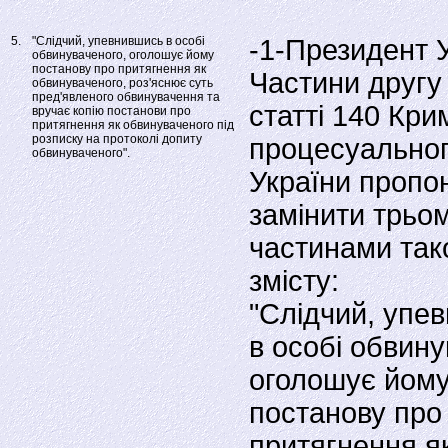
5.
"Слідчий, упевнившись в особі
-1-Президент 
обвинуваченого, оголошує йому
постанову про притягнення як
Частини другу 
обвинуваченого, роз'яснює суть
пред'явленого обвинувачення та
статтi 140 Кри
вручає копію постанови про
притягнення як обвинуваченого під
розписку на протоколі допиту
процесуальног
обвинуваченого".
України пропо
замiнити трьо
частинами так
змiсту:
"Слiдчий, упе
в особi обвину
оголошує йом
постанову про
притягнення я