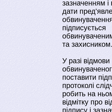
зазначенням i 
дати пред'явл
обвинувачення
пiдписується
обвинуваченим
та захисником
У разi вiдмови
обвинуваченог
поставити пiдп
протоколi слiд
робить на ньо
вiдмiтку про вi
пiдпису i зазн