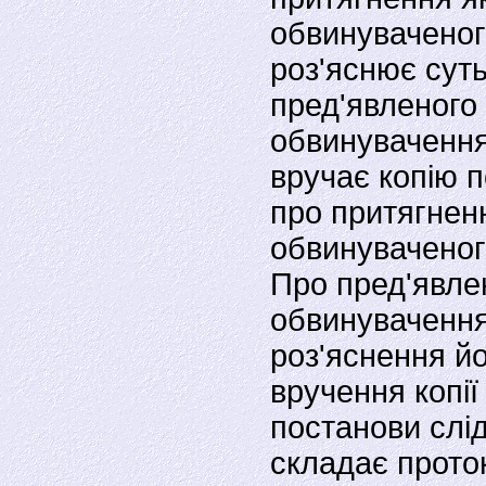
обвинуваченог
роз'яснює сут
пред'явленого
обвинувачення
вручає копiю 
про притягнен
обвинуваченог
Про пред'явле
обвинувачення
роз'яснення йог
вручення копiї
постанови слi
складає проток