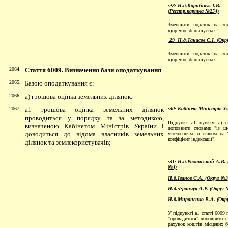
-28- Н.д.Корнійчук І.В.
(Реєстр.картка №254)
Зменшити податок на зе
щорічно збільшується.
-29- Н.д.Танасов С.І. (Окр
Зменшити податок на зе
щорічно збільшується.
2064.
Стаття 6009. Визначення бази оподаткування
2065.
Базою оподаткування є:
2066.
а) грошова оцінка земельних ділянок:
2067.
а1 грошова оцінка земельних ділянок
-30- Кабінет Міністрів У
проводиться у порядку та за методикою,
Підпункт а1 пункту а) с
визначеною Кабінетом Міністрів України і
доповнити словами "із щ
доводиться до відома власників земельних
уточненням за станом на 
коефіцієнт індексації".
ділянок та землекористувачів;
-31- Н.д.Раханський А.В. 
№4)
Н.д.Іванов С.А. (Округ №3
Н.д.Франчук А.Р. (Округ 
Н.д.Мироненко В.А. (Окр
У підпункті а1 статті 6009 
"провадитися" доповнити с
рахунок коштів місцевих б