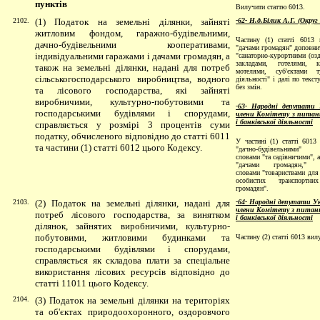
пунктів
Вилучити статтю 6013.
2102.
(1) Податок на земельні ділянки, зайняті
-62- Н.д.Білик А.Г. (Округ
житловим фондом, гаражно-будівельними,
Частину (1) статті 6013 
дачно-будівельними кооперативами,
"дачами громадян" доповни
індивідуальними гаражами і дачами громадян, а
"санаторно-курортними (оз
закладами, готелями, ке
також на земельні ділянки, надані для потреб
мотелями, суб'єктами ту
сільськогосподарського виробництва, водного
діяльності" і далі по текс
без змін.
та лісового господарства, які зайняті
виробничими, культурно-побутовими та
-63- Народні депутати 
господарськими
будівлями і спорудами,
члени Комітету з питань
і банківської діяльності
справляється у розмірі 3 процентів суми
податку, обчисленого відповідно до статті 6011
У частині (1) статті 6013 
та частини (1) статті 6012 цього Кодексу.
"дачно-будівельними" 
словами "та садівничими", а
"дачами громадян," д
словами "товариствами для 
особистих транспортни
громадян".
2103.
(2) Податок на земельні ділянки, надані для
-64- Народні депутати Ук
члени Комітету з питань
потреб лісового господарства, за винятком
і банківської діяльності
ділянок, зайнятих виробничими, культурно-
побутовими, житловими будинками та
Частину (2) статті 6013 вил
господарськими будівлями і спорудами,
справляється як складова плати за спеціальне
використання лісових ресурсів відповідно до
статті 11011
цього Кодексу.
2104.
(3) Податок на земельні ділянки на територіях
та об'єктах природоохоронного, оздоровчого