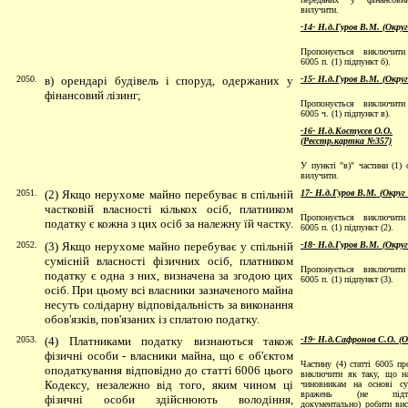
вилучити.
-14- Н.д.Гуров В.М. (Окру
Пропонується виключити
6005 п. (1) підпункт б).
2050.
в) орендарі будівель і споруд, одержаних у
-15- Н.д.Гуров В.М. (Окру
фінансовий лізинг;
Пропонується виключити
6005 ч. (1) підпункт в).
-16- Н.д.Костусєв О.О.
(Реєстр.картка №357)
У пункті "в)" частини (1) 
вилучити.
2051.
(2) Якщо нерухоме майно перебуває в спільній
17- Н.д.Гуров В.М. (Округ
частковій власності кількох осіб, платником
Пропонується виключити
податку є кожна з цих осіб за належну їй частку.
6005 п. (1) підпункт (2).
2052.
(3) Якщо нерухоме майно перебуває у спільній
-18- Н.д.Гуров В.М. (Окру
сумісній власності фізичних осіб, платником
Пропонується виключити
податку є одна з них, визначена за згодою цих
6005 п. (1) підпункт (3).
осіб. При цьому всі власники зазначеного майна
несуть солідарну відповідальність за виконання
обов'язків, пов'язаних із сплатою податку.
2053.
(4) Платниками податку визнаються також
-19- Н.д.Сафронов С.О. (
фізичні особи - власники майна, що є об'єктом
Частину (4) статтi 6005 пр
оподаткування відповідно до статті 6006 цього
виключити як таку, що н
Кодексу, незалежно від того, яким чином ці
чиновникам на основi су
вражень (не пiдтве
фізичні особи здійснюють володіння,
документально) робити ви