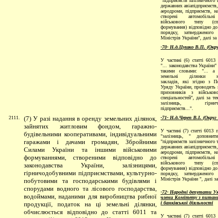
"підприємств залізничного 
державних авіапідприємств,
аеродроми, підприємств, на
створені автомобільн
військового типу (спе
формування) відповідно до 
порядку, затвердженого 
Міністрів України", далі за
-70- Н.д.Цушко В.П. (Окр
У частині (6) статті 6013 
"... законодавства України
такими словами: "... а
земельні ділянки на
закладів, які згідно з П
Уряду України, проводять 
призовників з військово
спеціальностей", далі за тек
залізниць, гірничо
підприємств...".
2111.
(7) У разі надання в оренду земельних ділянок,
-71- Н.д.Череп В.І. (Округ
зайнятих житловим фондом, гаражно-
У частині (7) статті 6013 
будівельними кооперативами, індивідуальними
"залізниць, " доповнит
гаражами і дачами громадян, Збройними
"підприємств залізничного 
державних авіапідприємств,
Силами України та іншими військовими
аеродроми, підприємств, на
формуваннями, створеними відповідно до
створені автомобільн
військового типу (спе
законодавства України, залізницями,
формування) відповідно до 
гірничодобувними підприємствами, культурно-
порядку, затвердженого 
Міністрів України ", далі з
побутовими та господарськими будівлями і
спорудами водного та лісового господарства,
-72- Народні депутати Ук
водоймами, наданими для виробництва рибної
члени Комітету з питань
і банківської діяльності
продукції, податок на ці земельні ділянки,
обчислюється відповідно до статті 6011 та
У частині (7) статті 6013 