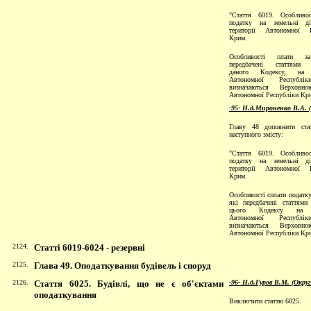
"Стаття 6019. Особливос
податку на земельні д
території Автономної Р
Крим.
Особливості плати з
передбачені статтями 
даного Кодексу, на т
Автономної Республ
визначаються Верховн
Автономної Республіки Кр
-95- Н.д.Мироненко В.А. 
Главу 48 доповнити ста
наступного змісту:
"Стаття 6019. Особливос
податку на земельні д
території Автономної Р
Крим.
Особливості сплати податку
які передбачені статтями
цього Кодексу на т
Автономної Республ
визначаються Верховн
Автономної Республіки Кр
2124.
Статті 6019
-
6024
-
резервні
2125.
Глава 49. Оподаткування будівель і споруд
2126.
Стаття 6025. Будівлі, що не є об'єктами
-96- Н.д.Гуров В.М. (Окру
оподаткування
Виключити статтю 6025.