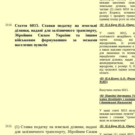
межами населених пунк
земельних ділянок, заз
частині (2) статті 6010 та 
цього Кодексу, встанов
розмірі 1 проценту грошо
одиниці площі ріллі по обла
2114.
Стаття 6015. Ставки податку на земельні
-82- Н.д.Крук Ю.Б. (Округ
ділянки, надані для залізничного транспорту,
У статті 6015, вра
Збройним Силам України та іншим
особливості авіаційного т
військовим формуванням за межами
значні площі, які 
аеродромами, їх розм
населених пунктів
розташування переважно в з
а також важливе стратегічн
для економіки та безпек
передбачити ставку п
земельні ділянки, надані
авіапідприємствам, я
аеродроми, у розмірі 0, 0
від грошової оцінки площ
області
.
-83- Н.д.Білоус А.О. (Реє
№405)
Вилучити статтю 6015.
-84- Народні депутати Ук
члени Комітету з питань
і банківської діяльності
У назві статті 6015 післ
межами населених пунктів"
комою і словами "грошо
яких не встановлена"
2115.
(1) Ставка податку на земельні ділянки, надані
-85- Н.д.Крук Ю.Б. (Округ
для залізничного транспорту, Збройним Силам
У частині (1) статті 6015 