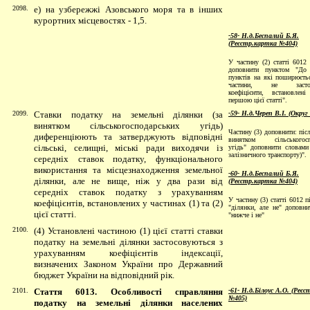
2098.
е) на узбережжі Азовського моря та в інших
курортних місцевостях - 1,5.
-58- Н.д.Беспалий Б.Я.
(Реєстр.картка №404)
У частину (2) статті 6012 
доповнити пунктом "До 
пунктів на які поширюєтьс
частини, не застос
коефіцієнти, встановлен
першою цієї статті".
2099.
Ставки податку на земельні ділянки (за
-59- Н.д.Череп В.І. (Округ
винятком сільськогосподарських угідь)
Частину (3) доповнити: післ
диференціюють та затверджують відповідні
винятком сільськогосп
сільські, селищні, міські ради виходячи із
угідь" доповнити словами
залізничного транспорту)".
середніх ставок податку, функціонального
використання та місцезнаходження земельної
-60- Н.д.Беспалий Б.Я.
ділянки, але не вище, ніж у два рази від
(Реєстр.картка №40
4)
середніх ставок податку з урахуванням
У частину (3) статті 6012 п
коефіцієнтів,
встановлених у частинах (1) та (2)
"ділянки, але не" доповни
цієї статті.
"нижче і не"
2100.
(4) Установлені частиною (1) цієї статті ставки
податку на земельні ділянки застосовуються з
урахуванням коефіцієнтів індексації,
визначених Законом України про Державний
бюджет України на відповідний рік.
2101.
Стаття 6013. Особливості справляння
-61- Н.д.Білоус А.О. (Реє
№405)
податку на земельні ділянки населених