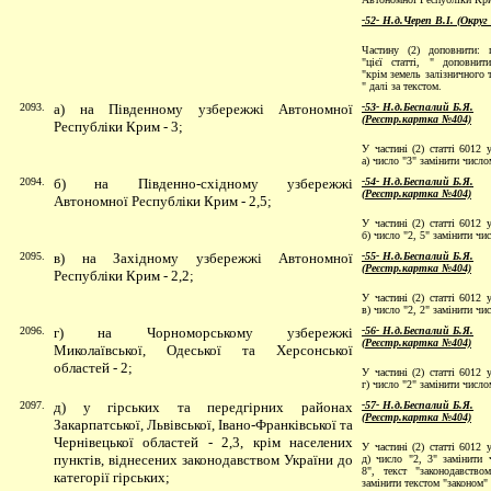
-52- Н.д.Череп В.І. (Округ
Частину (2) доповнити: 
"цієї статті, " доповнит
"крім земель залізничного 
" далі за текстом.
2093.
а) на Південному узбережжі Автономної
-53- Н.д.Беспалий Б.Я.
(Реєстр.картка №404)
Республіки Крим - 3;
У частині (2) статті 6012 
а) число "3" замінити число
2094.
б) на Південно-східному узбережжі
-54- Н.д.Беспалий Б.Я.
(Реєстр.картка №404)
Автономної Республіки Крим - 2,5;
У частині (2) статті 6012 
б) число "2, 5" замінити чи
2095.
в) на Західному узбережжі Автономної
-55- Н.д.Беспалий Б.Я.
(Реєстр.картка №404)
Республіки Крим - 2,2;
У частині (2) статті 6012 
в) число "2, 2" замінити чи
2096.
г) на Чорноморському узбережжі
-56- Н.д.Беспалий Б.Я.
(Реєстр.картка №
404)
Миколаївської, Одеської та Херсонської
областей - 2;
У частині (2) статті 6012 
г) число "2" замінити число
2097.
д) у гірських та передгірних районах
-57- Н.д.Беспалий Б.Я.
(Реєстр.картка №404)
Закарпатської, Львівської, Івано-Франківської та
Чернівецької областей - 2,3, крім населених
У частині (2) статті 6012 
пунктів, віднесених законодавством України до
д) число "2, 3" замінити 
8", текст "законодавство
категорії гірських;
замінити текстом "законом"