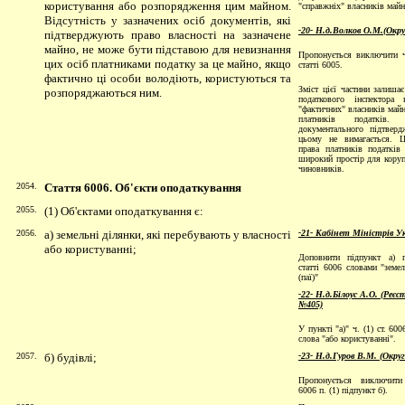
користування або розпорядження цим майном.
"справжнiх" власникiв майн
Відсутність у зазначених осіб документів, які
-20- Н.д.Волков О.М.(Окр
підтверджують право власності на зазначене
майно, не може бути підставою для невизнання
Пропонується виключити ч
цих осіб платниками податку за це майно, якщо
статті 60
05.
фактично ці особи володіють, користуються та
Зміст цієї частини залишає
розпоряджаються ним.
податкового інспектора 
"фактичних" власників майн
платників податків. 
документального підтвер
цьому не вимагається. Ц
права платників податків
широкий простір для коруп
чиновників.
2054.
Стаття 6006. Об'єкти оподаткування
2055.
(1) Об'єктами оподаткування є:
2056.
а) земельні ділянки, які перебувають у власності
-21- Кабінет Міністрів У
або користуванні;
Доповнити підпункт а) п
статті 6006 словами "земел
(паї)"
-22- Н.д.Білоус А.О. (Реє
№405)
У пункті "а)" ч. (1) ст. 60
слова "або користуванні".
2057.
б) будівлі;
-23- Н.д.Гуров В.М. (Окру
Пропонується виключити
6006 п. (1) підпункт б).