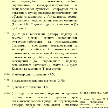
та рекреаційного призначення, зайняті
виробничими, культурно-побутовими та
господарськими будівлями і спорудами, та не
пов'язані з функціональним призначенням цих
об'єктів, справляється у п'ятикратному розмірі
відповідного податку, встановленого частиною
(1) статті 6012 цього Кодексу та частиною (1)
цієї статті.
2105.
(4) У разі визначення розміру податку на
земельні ділянки, зайняті виробничими,
культурно-побутовими та
господарськими
будівлями і спорудами, розташованими на
територіях та об'єктах історико-культурного
призначення, що не пов'язані з функціональним
призначенням цих об'єктів, застосовуються такі
коефіцієнти до відповідного податку,
встановленого частиною (1) статті 6012 цього
Кодексу та частиною (1) цієї статті:
2106.
а) міжнародного значення - 7,5;
2107.
б) загальнодержавного значення
- 3,75;
2108.
в) місцевого значення - 1,5.
2109.
(5) Податок за частину наданих юридичним
-65- Н.д.Пасєка М.С. (Окр
особам площ земельних ділянок, крім
В частинi (5) статті 601
сільськогосподарських угідь, що перевищують
слова "встановленi З
розміри відведення, встановлені Земельним
кодексом", оскiльки
вiдведення встановлюються