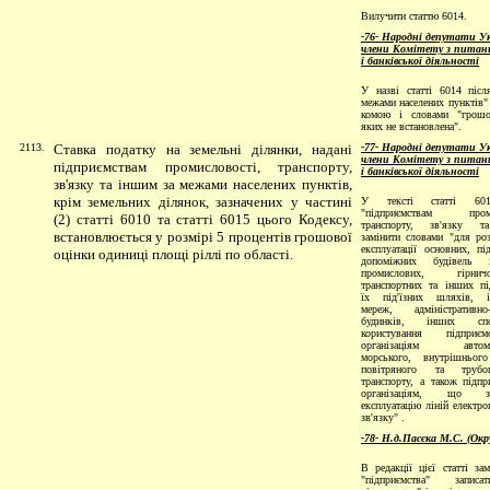
Вилучити статтю 6014.
-76- Народні депутати Ук
члени Комітету з питань
і банківської діяльності
У назві статті 6014 післ
межами населених пунктів"
комою і словами "грошо
яких не встановлена".
2113.
Ставка податку на земельні ділянки, надані
-77- Народні депутати Ук
члени Комітету з питань
підприємствам промисловості, транспорту,
і банківської діяльності
зв'язку та іншим за межами населених пунктів,
крім земельних ділянок, зазначених у частині
У тексті статті 60
"підприємствам проми
(2) статті 6010 та статті 6015 цього Кодексу,
транспорту, зв'язку 
встановлюється у розмірі 5 процентів грошової
замінити словами "для ро
експлуатації основних, пі
оцінки одиниці площі ріллі по області.
допоміжних будівель 
промислових, гірничо
транспортних та інших пі
їх під'їзних шляхів, і
мереж, адміністративно-
будинків, інших сп
користування підприє
організаціям автомоб
морського, внутрішнього
повітряного та трубоп
транспорту, а також підпр
організаціям, що зд
експлуатацію ліній електро
зв'язку" .
-78- Н.д.Пасєка М.С. (Окр
В редакцiї цiєї статтi зам
"пiдприємства" запис