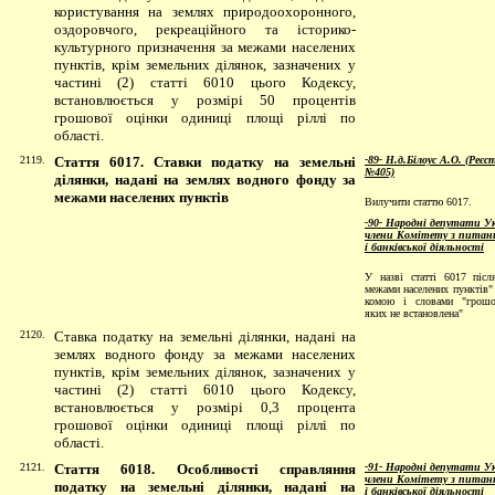
користування на землях природоохоронного,
оздоровчого, рекреаційного та історико-
культурного призначення за межами населених
пунктів, крім земельних ділянок, зазначених у
частині (2) статті 6010 цього Кодексу,
встановлюється у розмірі 50 процентів
грошової оцінки одиниці площі ріллі по
області.
2119.
Стаття 6017. Ставки податку на земельні
-89- Н.д.Білоус А.О. (Реє
№405)
ділянки, надані на землях водного фонду за
межами населених пунктів
Вилучити статтю 6017.
-90- Народні депутати Ук
члени Комітету з питань
і банківської діяльності
У назві статті 6017 післ
межами населених пунктів"
комою і словами "грошо
яких не встановлена"
2120.
Ставка податку на земельні ділянки, надані на
землях водного фонду за межами населених
пунктів, крім земельних ділянок, зазначених у
частині (2) статті 6010 цього Кодексу,
встановлюється у розмірі 0,3 процента
грошової оцінки одиниці площі ріллі по
області.
2121.
Стаття 6018. Особливості справляння
-91- Народні депутати Ук
члени Комітету з питань
податку на земельні ділянки, надані на
і банківської діяльності