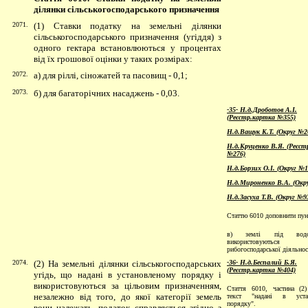
ділянки сільськогосподарського призначення
2071.
(1) Ставки податку на земельні ділянки
сільськогосподарського призначення (угіддя) з
одного гектара встановлюються у процентах
від їх грошової оцінки у таких розмірах
:
2072.
а) для ріллі, сіножатей та пасовищ - 0,1;
2073.
б) для багаторічних насаджень - 0,03.
-35- Н.д.Дроботов А.І.
(Реєстр.картка №355)
Н.д.Ващук К.Т. (Округ №2
Н.д.Круценко В.Я. (Реєст
№276)
Н.д.Борзих О.I. (Округ №1
Н.д.Мироненко В.А. (Окр
Н.д.Засуха Т.В. (Округ №9
Статтю 6010 доповнити пун
в) землі під вод
використовують
рибогосподарської діяльност
2074.
(2) На земельні ділянки сільськогосподарських
-36- Н.д.Беспалий Б.Я.
(Реєстр.картка №404)
угідь, що надані в установленому порядку і
використовуються за цільовим призначенням,
Стаття 6010, частина (2
незалежно від того, до якої категорії земель
текст "надані в уста
порядку".
вони належать, податок справляється згідно з