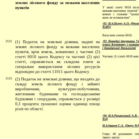
землях лісового фонду за межами населених
пунктів
У назві статті 6018 післ
межами населених пунктів"
комою і словами "грошо
яких не встановлена".
-92- Н.д.Білоус А.О. (Реє
№405)
Вилучити статтю 6018.
2122.
(1) Податок на земельні ділянки, надані на
-93- Народні депутати Ук
члени Комітету з питань
землях лісового фонду за межами населених
і банківської діяльності
пунктів, крім земель, зазначених у частині (2)
статті 6010 цього Кодексу та частині (2) цієї
Частину (1) статті 6018 ви
статті, справляється як складова плати за
спеціальне використання лісових ресурсів
відповідно до статті 11011 цього Кодексу.
2123.
(2) Податок на земельні ділянки, що входять до
складу земель лісового фонду і зайняті
виробничими, культурно-побутовими,
житловими будинками та господарськими
будівлями і спорудами, справляється у розмірі
0,3 процента грошової оцінки одиниці площі
ріллі по області.
-94- Н.д.Раханський А.В. 
№4)
Н.д.Іванов С.А. (Округ №3
Главу 48 доповнити ста
такого змісту: