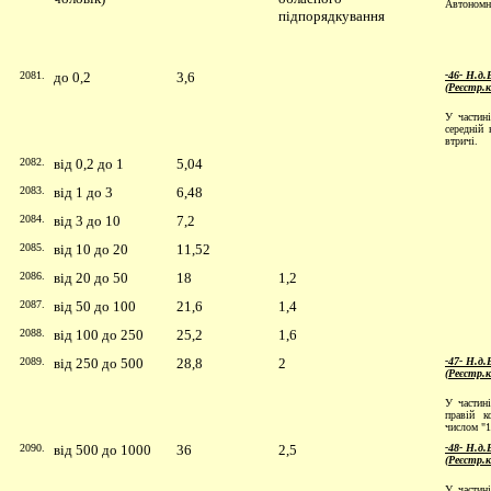
Автономні
підпорядкування
2081.
до 0,2
3,6
-46- Н.д.
(Реєстр.
У частині
середній
втричі.
2082.
від 0,2 до 1
5,04
2083.
від 1 до 3
6,48
2084.
від 3 до 10
7,2
2085.
від 10 до 20
11,52
2086.
від 20 до 50
18
1,2
2087.
від 50 до 100
21,6
1,4
2088.
від 100 до 250
25,2
1,6
2089.
від 250 до 500
28,8
2
-47- Н.д.
(Реєстр.
У частині
правій к
числом "1
2090.
від 500 до 1000
36
2,5
-48- Н.д.
(Реєстр.
У частині