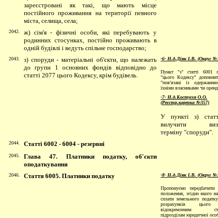
зареєстровані як такі, що мають місце
постійного проживання на території певного
міста, селища, села;
2042.
ж) сім'я - фізичні особи, які перебувають у
родинних стосунках, постійно проживають в
одній будівлі і ведуть спільне господарство;
2043.
з) споруди - матеріальні
об'єкти, що належать
-6- Н.д.Діяк І.В. (Округ №
до групи 1 основних фондів відповідно до
Пункт "з" статті 6001 п
статті 2077 цього Кодексу, крім будівель.
"цього Кодексу" доповни
"пов'язані із одержання
їхніми власниками чи орен
-7- Н.д.Костусєв О.О.
(Реєстр.картка №357)
У пункті з) стат
вилучити визн
терміну "споруди".
2044.
Статті 6002 - 6004 - резервні
2045.
Глава 47. Платники податку, об'єкти
оподаткування
2046.
Стаття 6005. Платники податку
-8- Н.д.Діяк І.В. (Округ №
Пропонуємо передбачити 
положення, згідно якого на
сплати земельного податку
розрахунків цього 
відокремленим стру
підрозділам юридичної осо