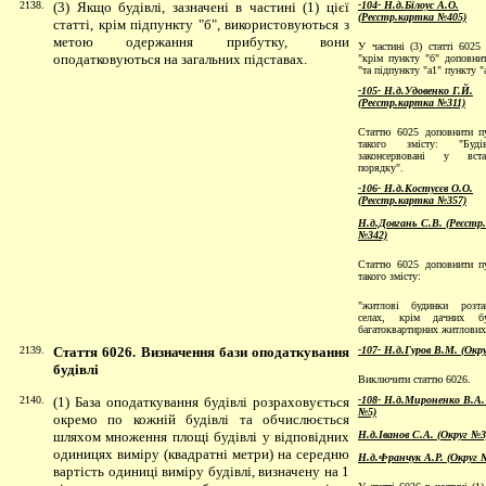
2138.
(3) Якщо будівлі, зазначені в частині (1) цієї
-104- Н.д.Білоус А.О.
(Реєстр.картка №405)
статті, крім підпункту "б",
використовуються з
метою одержання прибутку, вони
У частині (3) статті 6025 
оподатковуються на загальних підставах.
"крім пункту "б" доповни
"та підпункту "а1" пункту "
-105- Н.д.Удовенко Г.Й.
(Реєстр.картка №311)
Статтю 6025 доповнити п
такого змісту: "Буд
законсервовані у вста
порядку".
-106- Н.д.Костусєв О.О.
(Реєстр.картка №357)
Н.д.Довгань С.В. (Реєстр
№342)
Статтю 6025 доповнити п
такого змісту:
"житлові будинки розт
селах, крім дачних б
багатоквартирних житлових
2139.
Стаття 6026. Визначення бази оподаткування
-107- Н.д.Гуров В.М. (Окр
будівлі
Виключити статтю 6026.
2140.
(1) База оподаткування будівлі розраховується
-108- Н.д.Мироненко В.А.
№5)
окремо по кожній будівлі та обчислюється
шляхом множення площі будівлі у відповідних
Н.д.Іванов С.А. (Округ №3
одиницях виміру (квадратні метри) на середню
Н.д.Франчук А.Р. (Округ 
вартість одиниці виміру будівлі, визначену на 1