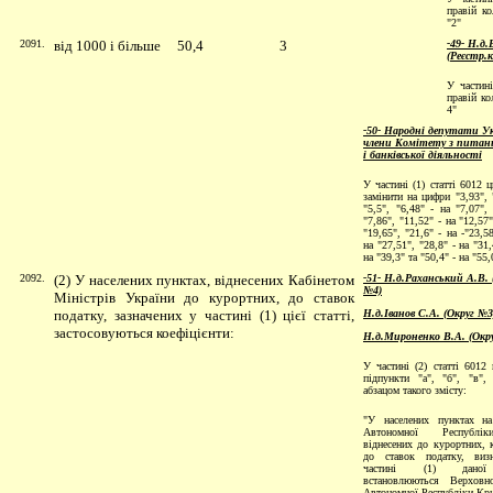
правій ко
"2"
2091.
від 1000 і більше
50,4
3
-49- Н.д.
(Реєстр.
У частині
правій ко
4"
-50- Народні депутати Ук
члени Комітету з питань
і банківської діяльності
У частині (1) статті 6012 
замінити на цифри "3,93", 
"5,5", "6,48" - на "7,07",
"7,86", "11,52" - на "12,57"
"19,65", "21,6" - на -"23,58
на "27,51", "28,8" - на "31,
на "39,3" та "50,4" - на "55,
2092.
(2) У населених пунктах, віднесених Кабінетом
-51- Н.д.Раханський А.В. 
№4)
Міністрів України до курортних, до ставок
податку, зазначених у частині (1) цієї статті,
Н.д.Іванов С.А. (Округ №3
застосовуються коефіцієнти:
Н.д.Мироненко В.А. (Окр
У частині (2) статті 6012
підпункти "а", "б", "в",
абзацом такого змісту:
"У населених пунктах на
Автономної Республ
віднесених до курортних, к
до ставок податку, виз
частині (1) даної 
встановлюються Верхов
Автономної Республіки Кр