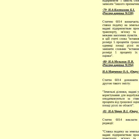
пiдприємств" i замiсть сло
записати "iншого призначен
-79- Н.д.Костинюк Б.І.
(Реєстр.картка №338)
Статтею 6014 визначаєть
ставки податку на земельн
надані підприємствам пром
транспорту, зв'язку та
межами населених пунктів
в цій статті слова "встано
розмірі 5 процентів грошо
одиниці площі ріллі по
замінити словами "встано
розмірі 1 проценту їх
оцінки".
-80- Н.д.Мельник П.В.
(Реєстр.картка №394)
Н.д.Марченко О.А. (Округ
Статтю 6014 доповнити
другою такого змісту:
"Земельні ділянки, надані 
користування для видобува
оподатковуються за ста
процента від грошової оцін
площі ріллі по області".
-81- Н.д.Череп В.І. (Округ
Статтю 6014 викласти
редакції:
"Ставка податку на земельн
надані підприємствам пром
транспорту, зв'язку та