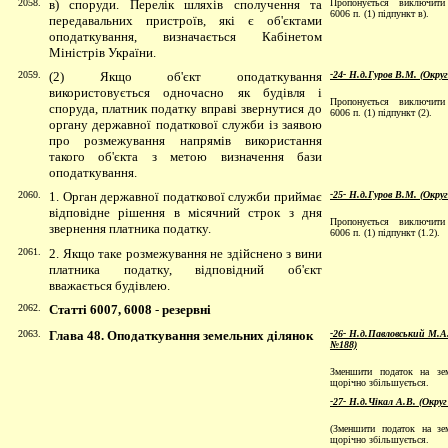
2058.
в) споруди. Перелік шляхів сполучення та
Пропонується виключити
6006 п. (1) підпункт в).
передавальних пристроїв, які є об'єктами
оподаткування, визначається Кабінетом
Міністрів України.
2059.
(2) Якщо об'єкт оподаткування
-24- Н.д.Гуров В.М. (Окру
використовується одночасно як будівля і
Пропонується виключити
споруда, платник податку вправі звернутися до
6006 п. (1) підпункт (2).
органу державної податкової служби із заявою
про розмежування напрямів використання
такого об'єкта з метою визначення бази
оподаткування.
2060.
1. Орган державної податкової служби приймає
-25- Н.д.Гуров В.М. (Окру
відповідне рішення в місячний строк з дня
Пропонується виключити
звернення платника податку.
6006 п. (1) підпункт (1.2).
2061.
2. Якщо таке розмежування не здійснено з вини
платника податку, відповідний об'єкт
вважається будівлею.
2062.
Статті 6007, 6008
-
резервні
2063.
Глава 48. Оподаткування земельних ділянок
-26- Н.д.Павловський М.А.
№188)
Зменшити податок на зе
щорічно збільшується.
-27- Н.д.Чікал А.В. (Окру
(Зменшити податок на зе
щорiчно збiльшується.