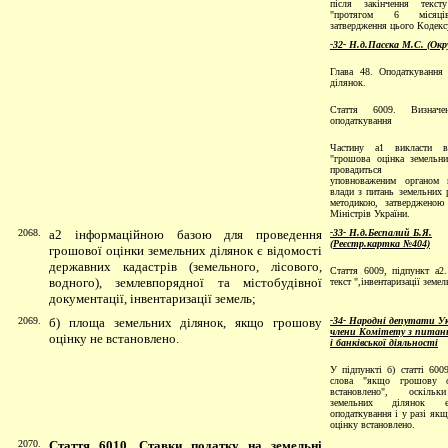
після закінчення текст
"протягом 6 місяці
затвердження цього Кодекс
-32- Н.д.Пасєка М.С. (Окр
Глава 48. Оподаткування
дiлянок.
Стаття 6009. Визначе
оподаткування
Частину а1 викласти в
"грошова оцiнка земельн
провадиться спе
уповноваженим органом в
влади з питань земельних р
методикою, затвердженою
Мiнiстрiв України.
2068.
а2 інформаційною базою для проведення
-33- Н.д.Беспалий Б.Я.
(Реєстр.картка №404)
грошової оцінки земельних ділянок є відомості
державних кадастрів (земельного, лісового,
Стаття 6009, підпункт а2
водного), землевпорядної та містобудівної
текст ",інвентаризації земел
документації, інвентаризації земель;
2069.
б) площа земельних ділянок, якщо грошову
-34- Народні депутати Ук
члени Комітету з питань
оцінку не встановлено.
і банківської діяльності
У підпункті б) статті 600
слова "якщо грошову 
встановлено", оскіль
земельних ділянок 
оподаткування і у разі як
оцінку встановлено.
2070.
Стаття 6010. Ставки податку на земельні