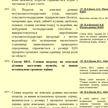
частиною (1) цієї статті.
2075.
(3) Податок на земельні ділянки
-37- Н.д.Білоус А.О. (Реє
№405)
несільськогосподарських угідь, передані
сільськогосподарським підприємствам (болота,
Вилучити частину (3) ст. 60
чагарники, яри, землі, зайняті зсувами, щебенем,
галькою, голими скелями тощо), та водойми, які
-38- Н.д.Беспалий Б.Я.
(Реєстр.картка №404)
побудовані господарським способом і
використовуються виробниками
Стаття 6010, частина (3). 
сільськогосподарської продукції з метою
текст "по області" замінити
середньому відповідно в 
водозабору або поліпшення екологічного
Республіці Крим, області".
становища навколишнього природного
середовища, справляється у розмірі 0,03
процента грошової оцінки одиниці площі ріллі
по області.
2076.
Стаття 6011. Ставки податку на земельні
-39- Н.д.Пасєка М.С. (Ок
ділянки населених пунктів, за якими
Стаття 6011. ставки п
встановлено грошову оцінку
земельнi дiлянки населени
за якими встановлено грош
Назву статтi викласти у
"Ставки податку на земель
населених пунктiв грошо
яких встановлено".
2077.
Ставка податку на земельні ділянки населених
-40- Н.д.Пасєка М.С. (Окр
пунктів, за якими встановлено грошову оцінку,
В статтi замiсть слiв 
визначається у розмірі 1 процента грошової
встановлено грошову
оцінки, крім земельних ділянок, зазначених у
записати "грошову оц
встановлено", а далi за текс
частині (2) статті 6010 та статті 6013 цього