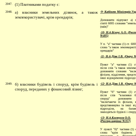
2047.
(1) Платниками податку є:
2048.
а) власники земельних ділянок, а також
-9- Кабінет Міністрів Ук
землекористувачі, крім орендарів;
Доповнити підпункт а) п
статті 6005 словами "земел
(паїв)"
-10- Н.д.Білоус А.О. (Реє
№405)
У п. "а" частини (1) ст. 60
слова "а також землекорист
орендарів"
-11- Н.д.Діяк І.В. (Округ 
Пункт "а" частини (1) с
після слів "а також землек
доповнити словами "вкл
філіали, відділення, предст
інші відокремлені підрозді
2049.
б) власники будівель і споруд, крім будівель і
-12- Н.д.Діяк І.В. (Округ 
споруд, переданих у фінансовий лізинг;
Пункт "б" частини (1) с
після слів "власники б
споруд" доповнити 
"включаючи їх філіали, в
представництва та інші ві
підрозділи, на бала
знаходяться будівлі і спору
-13- Н.д.Костусєв О.О.
(Реєстр.картка №357)
У пункті "б)" частини (1) 
слова "крім будівель 
переданих у фінансови