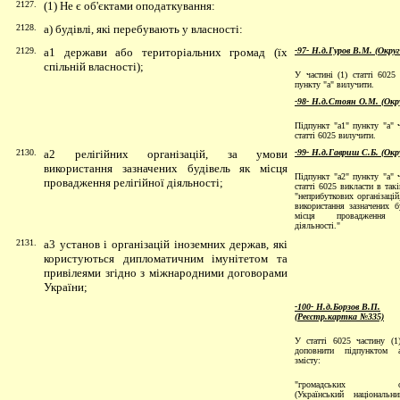
2127.
(1) Не є об'єктами оподаткування:
2128.
а) будівлі, які перебувають у власності:
2129.
а1 держави або територіальних громад
(їх
-97- Н.д.Гуров В.М. (Окру
спільній власності);
У частині (1) статті 6025 
пункту "а" вилучити.
-98- Н.д.Стоян О.М. (Окр
Підпункт "а1" пункту "а" ч
статті 6025 вилучити.
2130.
а2 релігійних організацій, за умови
-99- Н.д.Гавриш С.Б. (Окр
використання зазначених будівель як місця
Підпункт "а2" пункту "а" ч
провадження релігійної діяльності;
статті 6025 викласти в такі
"неприбуткових організацій
використання зазначених б
місця провадження с
діяльності."
2131.
а3 установ і організацій іноземних держав, які
користуються дипломатичним імунітетом та
привілеями згідно з міжнародними договорами
України;
-100- Н.д.Борзов В.П.
(Реєстр.картка №335)
У статті 6025 частину (1
доповнити підпунктом 
змісту:
"громадських орга
(Український національн