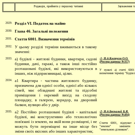
Редакція, прийнята у першому читанні
Зауваження т
2029.
Розділ VІ. Податок на майно
2030.
Глава 46. Загальні положення
2031.
Стаття 6001. Визначення термінів
2032.
У цьому розділі терміни вживаються в такому
значенні:
2033.
а) будівлі - житлові будинки, квартири, садові
-1- Н.д.Костусєв О.О.
(Реєстр.картка №357)
будинки, дачі, гаражі, а також інші постійно
розташовані будівлі, які використовуються в
У пункті а) статті 6001
інших, ніж підприємницькі, цілях.
визначення терміну "Будівл
2034.
а1 Квартира - частина житлового будинку,
призначена для однієї особи, однієї або кількох
сімей, має обладнані житлові та підсобні
приміщення і окремий вихід на сходову
площадку, в галерею, коридор, на дворовий
балкон, вулицю або у двір.
2035.
а2 Постійно розташовані будівлі - капітальні
-2- Н.д.Беспалий Б.Я.
(Реєстр.картка №404)
будівлі, які конструктивно або технологічно
пов'язані із землею, на якій вони розміщені, і не
Стаття 6001, підпункт 
можуть бути переміщені на інше місце без
"землею" замінити 
"земельною ділянкою".
зміни своїх якісних або інших характеристик;