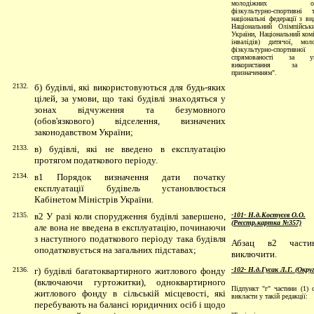
молодіжних орган
фізкультурно-спортивні т
національні федерації з ви
Національний Олімпійськ
України, Національний комі
інвалідів) дитячої, мол
фізкультурно-спортивної
спрямованості за 
використання за ц
призначенням".
2132.
б) будівлі, які використовуються для будь-яких
цілей, за умови, що такі будівлі знаходяться у
зонах відчуження та безумовного
(обов'язкового) відселення, визначених
законодавством України;
2133.
в) будівлі, які не введено в експлуатацію
протягом податкового періоду.
2134.
в1 Порядок визначення дати початку
експлуатації будівель установлюється
Кабінетом Міністрів України
.
2135.
в2
У разі коли спорудження будівлі завершено,
-101- Н.д.Костусєв О.О.
(Реєстр.картка №357)
але вона не введена в експлуатацію, починаючи
з наступного податкового періоду така будівля
Абзац в2 части
оподатковується на загальних підставах;
виключити.
2136.
г) будівлі багатоквартирного житлового фонду
-102- Н.д.Гусак Л.Г. (Окру
(включаючи гуртожитки), одноквартирного
Підпункт "г" частини (1) с
житлового фонду в сільській місцевості, які
викласти у такій редакції:
перебувають на балансі юридичних осіб і щодо