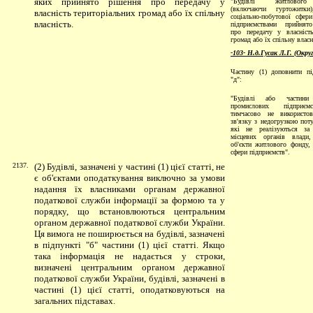
яких прийнято рішення про передачу у
"Будівлі житловог
(включаючи гуртожитки)
власність територіальних громад або їх спільну
соціально-побутової сфе
власність.
підприємствами прийнят
про передачу у власніст
громад або їх спільну власн
-103- Н.д.Гусак Л.Г. (Окру
Частину (1) доповнити п
"д":
"Будівлі або частини
промислових підприєм
тимчасово не використо
зв'язку з недогрузкою поту
які не реалізуються за
місцевих органів влади
об'єкти житлового фонду, 
сфери підприємств".
2137.
(2) Будівлі, зазначені у частині (1) цієї статті, не
є об'єктами оподаткування виключно за умови
надання їх власниками органам державної
податкової служби інформації за формою та у
порядку, що встановлюються центральним
органом державної податкової служби України.
Ця вимога не поширюється на будівлі, зазначені
в підпункті "б" частини (1) цієї статті.
Якщо
така інформація не надається у строки,
визначені центральним органом державної
податкової служби України, будівлі, зазначені в
частині (1) цієї статті, оподатковуються на
загальних підставах.