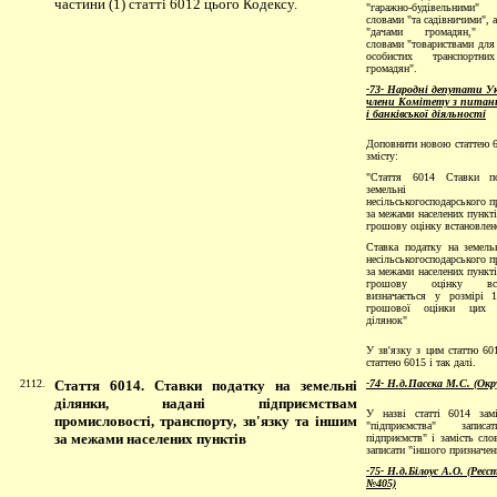
частини (1) статті 6012 цього Кодексу.
"гаражно-будівельними" 
словами "та садівничими", а
"дачами громадян," д
словами "товариствами для 
особистих транспортни
громадян".
-73- Народні депутати Ук
члени Комітету з питань
і банківської діяльності
Доповнити новою статтею 6
змісту:
"Стаття 6014 Ставки п
земельні ді
несільськогосподарського п
за межами населених пункті
грошову оцінку встановлен
Ставка податку на земель
несільськогосподарського п
за межами населених пункті
грошову оцінку вста
визначається у розмірі 
грошової оцінки цих 
ділянок"
У зв'язку з цим статтю 60
статтею 6015 і так далі.
2112.
Стаття 6014. Ставки податку на земельні
-74- Н.д.Пасєка М.С. (Окр
ділянки, надані підприємствам
У назвi статтi 6014 зам
промисловості, транспорту, зв'язку та іншим
"пiдприємства" запис
за межами населених пунктів
пiдприємств" i замiсть сло
записати "iншого призначен
-75- Н.д.Білоус А.О. (Реє
№405)