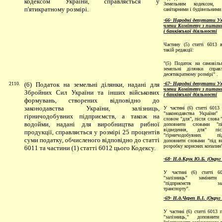
кодексом України, справляється у
Земельним кодексом,
п'ятикратному розмірі.
санiтарними i будiвельними
-66- Народні депутати Ук
члени Комітету з питань
і банківської діяльності
Частину (5) статті 6013 
такій редакції:
"(5) Податок на самовіль
земельні ділянки справ
десятикратному розмірі" .
2110.
(6) Податок на земельні ділянки, надані для
-67- Народні депутати Ук
члени Комітету з питань
Збройних Сил України та інших військових
і банківської діяльності
формувань, створених відповідно до
законодавства України, залізниць,
У частині (6) статті 6013 
"законодавства України"
гірничодобувних підприємств, а також на
словом "для", після слова 
водойми, надані для виробництва рибної
доповнити словами "п
відведення, для" пі
продукції, справляється у розмірі 25 процентів
"гірничодобувних під
суми податку, обчисленого відповідно до статті
доповнити словами "під в
розробку корисних копалин
6011 та частини (1) статті 6012 цього Кодексу.
-68- Н.д.Крук Ю.Б. (Округ
У частині (6) статті 6
"залізниць" замінити
"підприємств заліз
транспорту".
-69- Н.д.Череп В.І. (Округ
У частині (6) статті 6013 
"залізниць," доповнит