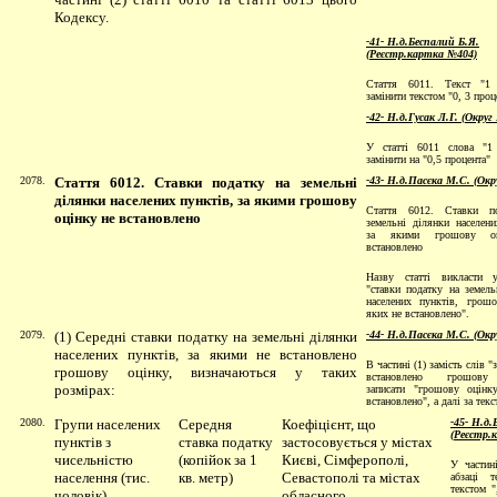
Кодексу.
-41-
Н.д.Беспалий Б.Я.
(Реєстр.картка №404)
Стаття 6011. Текст "1 
замінити текстом "0, 3 проц
-42- Н.д.Гусак Л.Г. (Округ
У статті 6011 слова "1 
замінити на "0,5 процента"
2078.
Стаття 6012. Ставки податку на земельні
-43- Н.д.Пасєка М.С. (Окр
ділянки населених пунктів, за якими грошову
Стаття 6012. Ставки п
оцінку не встановлено
земельнi дiлянки населени
за якими грошову о
встановлено
Назву статтi викласти у
"ставки податку на земель
населених пунктiв, грош
яких не встановлено".
2079.
(1) Середні ставки податку на земельні ділянки
-44- Н.д.Пасєка М.С. (Окр
населених пунктів, за якими не встановлено
В частинi (1) замiсть слiв "
грошову оцінку, визначаються у таких
встановлено грошову
розмірах:
записати "грошову оцiнк
встановлено", а далi за текс
2080.
Групи населених
Середня
Коефіцієнт, що
-45- Н.д.
(Реєстр.
пунктів з
ставка податку
застосовується у містах
чисельністю
(копійок за 1
Києві, Сімферополі,
У частин
населення (тис.
кв. метр)
Севастополі та містах
абзаці т
текстом "
чоловік)
обласного