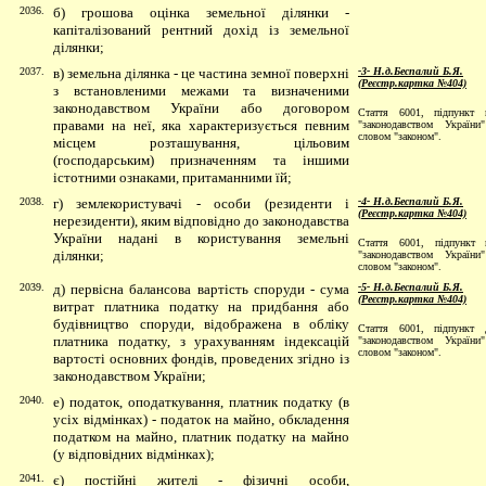
2036.
б) грошова оцінка земельної ділянки -
капіталізований рентний дохід із земельної
ділянки;
2037.
в) земельна ділянка - це частина земної поверхні
-3- Н.д.Беспалий Б.Я.
(Реєстр.картка №404)
з встановленими межами та визначеними
законодавством України або договором
Стаття 6001, підпункт 
правами на неї, яка характеризується певним
"законодавством України
словом "законом".
місцем розташування, цільовим
(господарським) призначенням та іншими
істотними ознаками, притаманними їй;
2038.
г) землекористувачі - особи (резиденти і
-4- Н.д.Беспалий Б.Я.
(Реєстр.картка №404)
нерезиденти), яким відповідно до законодавства
України надані в користування земельні
Стаття 6001, підпункт 
ділянки;
"законодавством України
словом "законом".
2039.
д) первісна балансова вартість споруди - сума
-5- Н.д.Беспалий Б.Я.
(Реєстр.картка №404)
витрат платника податку на придбання або
будівництво споруди, відображена в обліку
Стаття 6001, підпункт 
платника податку, з урахуванням індексацій
"законодавством України
словом "законом".
вартості основних фондів, проведених згідно із
законодавством України;
2040.
е) податок, оподаткування, платник податку (в
усіх відмінках) - податок на майно, обкладення
податком на майно, платник податку на майно
(у відповідних відмінках);
2041.
є) постійні жителі - фізичні особи,