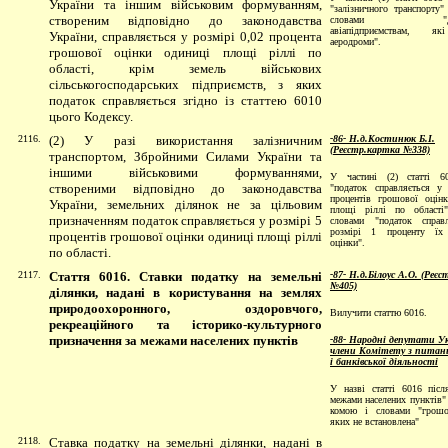
України та іншим військовим формуванням,
"залізничного транспорту"
створеним відповідно до законодавства
словами "держ
авіапідприємствам, я
України, справляється у розмірі 0,02 процента
аеродроми".
грошової оцінки одиниці площі ріллі по
області, крім земель військових
сільськогосподарських підприємств, з яких
податок справляється згідно із статтею 6010
цього Кодексу.
2116.
(2) У разі використання залізничним
-86- Н.д.Костинюк Б.І.
(Реєстр.картка №338)
транспортом, Збройними Силами України та
іншими військовими формуваннями,
У частині (2) статті 6
створеними відповідно до законодавства
"податок справляється у
процентів грошової оцін
України, земельних ділянок не за цільовим
площі ріллі по області"
призначенням податок справляється у розмірі 5
словами "податок справ
розмірі 1 проценту їх
процентів грошової оцінки одиниці площі ріллі
оцінки".
по області.
2117.
Стаття 6016. Ставки податку на земельні
-87- Н.д.Білоус А.О. (Реє
№405)
ділянки, надані в користування на землях
природоохоронного, оздоровчого,
Вилучити статтю 6016.
рекреаційного та історико-культурного
призначення за межами населених пунктів
-88- Народні депутати Ук
члени Комітету з питань
і банківської діяльності
У назві статті 6016 післ
межами населених пунктів"
комою і словами "грошо
яких не встановлена"
2118.
Ставка податку на земельні ділянки, надані в