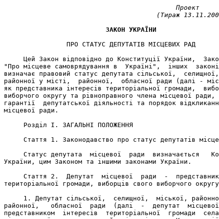
                                            Проект

                                       (Тираж 13.11.200