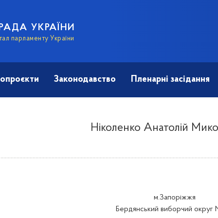
РАДА УКРАЇНИ
тал парламенту України
опроєкти
Законодавство
Пленарні засідання
Ніколенко Анатолій Мик
м.Запоріжжя
Бердянський виборчий округ 