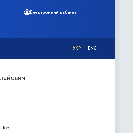
Електронний кабінет
УКР
ENG
олайович
N 189