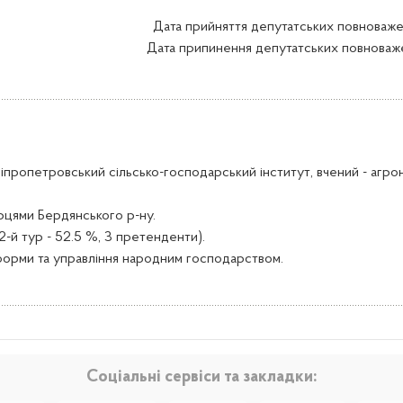
Дата прийняття депутатських повноважен
Дата припинення депутатських повноважен
ніпропетровський сільсько-господарський інститут, вчений - агрон
рцями Бердянського р-ну.
2-й тур - 52.5 %, З претенденти).
еформи та управління народним господарством.
Соціальні сервіси та закладки: