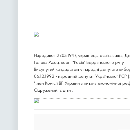
Народився 27.03.1947, українець, освіта вища, Д
Голова Асоц. кооп. "Росія" Бердянського р-ну.
Висунутий кандидатом у народні депутати вибо
06.12.1992 - народний депутат Української РСР (
Член Комісії ВР України з питань економічної р
Одружений, є діти .