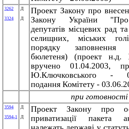
3262
Д
Проект Закону про внесен
Закону України "Пр
3324
Д
депутатів місцевих рад та
селищних, міських гол
порядку заповнення в
бюлетеня) (проект н.д.
вручено 01.04.2003, пр
Ю.Ключковського - 08
подання Комітету - 03.06.2
при готовності
3594
Д
Проект Закону про ос
приватизації пакета 
3594-1
Д
належать державі у статут