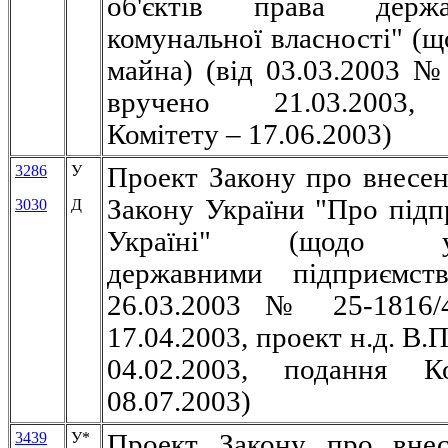
об'єктів права держ
комунальної власності" (щ
майна) (вiд 03.03.2003 №
вручено 21.03.2003,
Комітету – 17.06.2003)
3286
У
Проект Закону про внесен
Закону України "Про підп
3030
Д
Україні" (щодо уп
державними підприємств
26.03.2003 № 25-1816/
17.04.2003, проект н.д. В.
04.02.2003, подання К
08.07.2003)
3439
У
*
Проект Закону про внес