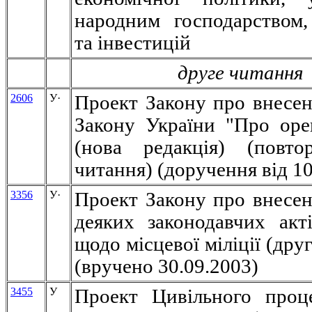
народним господарством,
та інвестицій
друге читання
2606
У
·
Проект Закону про внесен
Закону України "Про оре
(нова редакція) (повто
читання) (доручення від 10
3356
У
·
Проект Закону про внесен
деяких законодавчих акт
щодо місцевої міліції (дру
(вручено 30.09.2003)
3455
У
Проект Цивільного проц