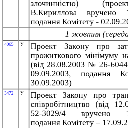
злочинністю)
(про
В.Кириллова вручено 17
подання Комітету - 02.09.2
1 жовтня (середа
4065
У
Проект Закону про зат
прожиткового мінімуму н
(вiд 28.08.2003 № 26-6044
09.09.2003, подання К
30.09.2003)
3472
У
Проект Закону про тран
співробітництво
(вiд 12
52-3029/4 вручено 10
подання Комітету – 17.09.