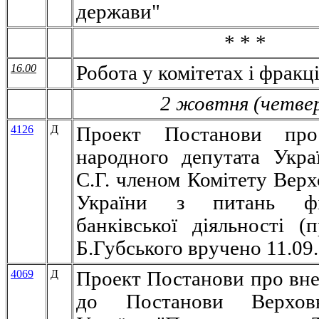
держави"
* * *
16.00
Робота у комітетах і фракц
2 жовтня (четве
4126
Д
Проект Постанови про
народного депутата Укр
С.Г. членом Комітету Верх
України з питань фі
банківської діяльності (п
Б.Губського вручено 11.09
4069
Д
Проект Постанови про вне
до Постанови Верхов