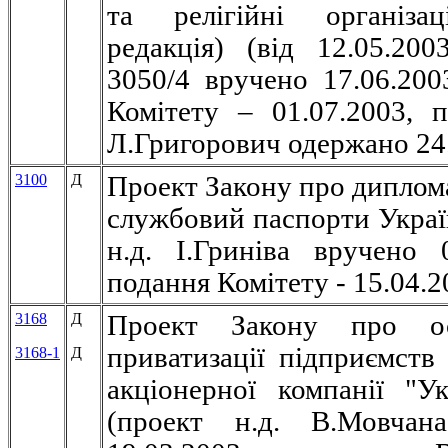
та релігійні організац
редакція) (вiд 12.05.2
3050/4 вручено 17.06.200
Комітету – 01.07.2003, п
Л.Григорович одержано 24
3100
Д
Проект Закону про диплом
службовий паспорти Украї
н.д. І.Гриніва вручено 0
подання Комітету - 15.04.2
3168
Д
Проект Закону про ос
приватизації підприємств
3168-1
Д
акціонерної компанії "У
(проект н.д. В.Мовчан