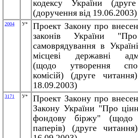
кодексу України (друге
(доручення від 19.06.2003)
2004
У
*
Проект Закону про внесен
законів України "Про
самоврядування в Україн
місцеві державні адмін
(щодо утворення спос
комісій) (друге читання
18.09.2003)
3171
У
*
Проект Закону про внесен
Закону України "Про цінн
фондову біржу" (щодо 
паперів) (друге читання
16.09.2003)