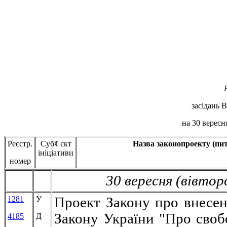
засідань 
на 30 вересн
Реєстр.
Суб
¢
єкт
Назва законопроекту (пи
ініціативи
номер
30 вересня (вівтор
128
1
У
Проект Закону про внесен
Закону України "Про свобо
4185
Д