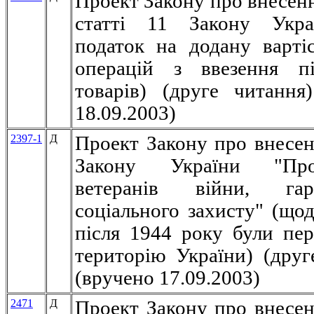
Проект Закону про внесенн
статті 11 Закону Укр
податок на додану варті
операцій з ввезення пі
товарів) (друге читання
18.09.2003)
2397-1
Д
Проект Закону про внесен
Закону України "Пр
ветеранів війни, гар
соціального захисту" (щод
після 1944 року були пер
територію України) (друг
(вручено 17.09.2003)
2471
Д
Проект Закону про внесен