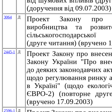
від шумових впливів (друг
(доручення від 09.07.2003)
3064
Д
Проект Закону про п
виробництва та розви
сільськогосподарської 
(друге читання) (вручено 1
2445-1
Д
Проект Закону про внесен
Закону України "Про вне
до деяких законодавчих ак
щодо регулювання ринку а
в Україні" (щодо еколог
ЄВРО-2) (повторне друг
(вручено 17.09.2003)
2596-1
Д