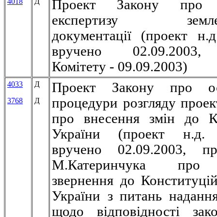
4018
Д
Проект Закону про 
експертизу землев
документації (проект н.д
вручено 02.09.2003,
Комітету - 09.09.2003)
4033
Д
Проект Закону про ос
процедури розгляду проект
3768
Д
про внесення змін до К
України (проект н.д.
вручено 02.09.2003, пр
М.Катеринчука про
звернення до Конституці
України з питань наданн
щодо відповідності зак