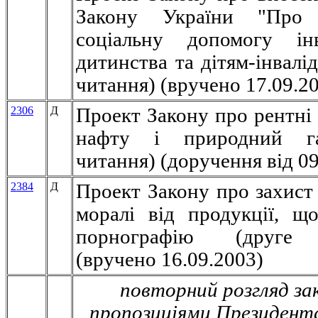
Закону України "Про 
соціальну допомогу ін
дитинства та дітям-інвалі
читання) (вручено 17.09.2
2306
Д
Проект Закону про рентні 
нафту і природний га
читання) (доручення від 09
2384
Д
Проект Закону про захист 
моралі від продукції, щ
порнографію (друге 
(вручено 16.09.2003)
повторний розгляд зак
пропозиціями Президент