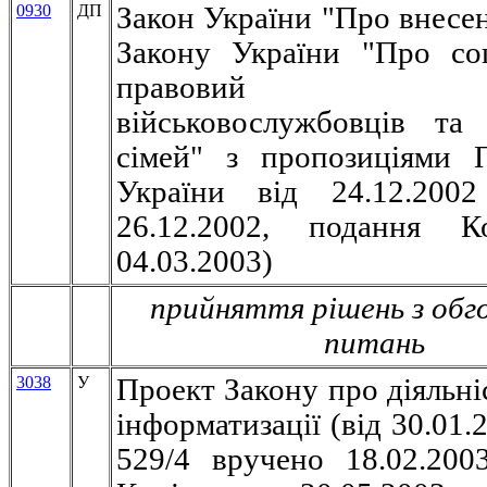
0930
ДП
Закон України "Про внесен
Закону України "Про со
правовий з
військовослужбовців та
сімей" з пропозиціями 
України від 24.12.2002
26.12.2002, подання К
04.03.2003)
прийняття рішень з обг
питань
3038
У
Проект Закону про діяльні
інформатизації (вiд 30.01
529/4 вручено 18.02.200