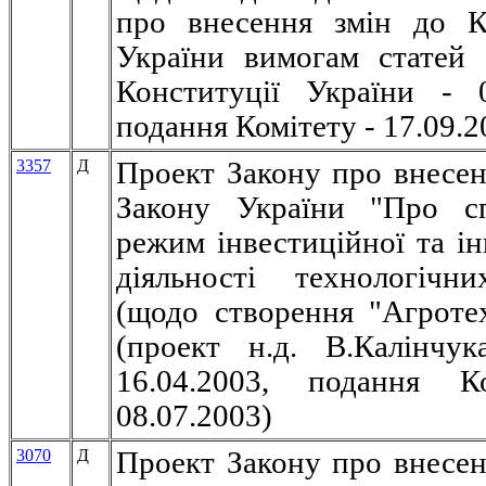
про внесення змін до К
України вимогам статей
Конституції
України - 0
подання Комітету - 17.09.2
3357
Д
Проект Закону про внесен
Закону України "Про сп
режим інвестиційної та ін
діяльності технологічн
(щодо створення "Агроте
(
проект н.д. В.Калінчук
16.04.2003, подання К
08.07.2003
)
3070
Д
Проект Закону про внесен