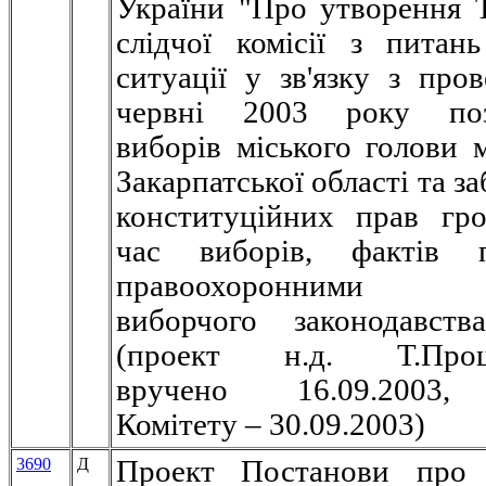
України "Про утворення 
слідчої комісії з питан
ситуації у зв'язку з про
червні 2003 року поз
виборів міського голови 
Закарпатської області та з
конституційних прав гр
час виборів, фактів 
правоохоронними о
виборчого законодавств
(проект н.д. Т.Прошк
вручено 16.09.2003,
Комітету – 30.09.2003)
3690
Д
Проект Постанови про 