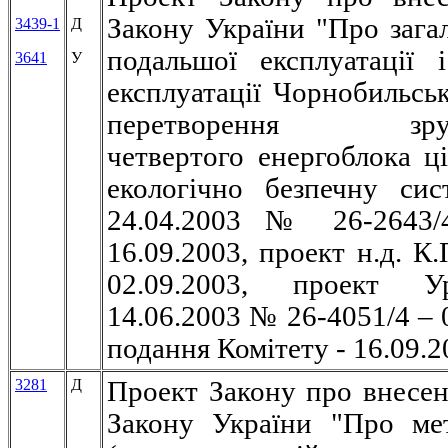
Закону України "Про загал
3439-1
Д
подальшої експлуатації 
3641
У
експлуатації Чорнобильсь
перетворення зруй
четвертого енергоблока ц
екологічно безпечну сис
24.04.2003 № 26-2643/
16.09.2003, проект н.д. К
02.
0
9.2003, проект У
14.06.2003 № 26-4051/4 – 
подання Комітету - 16.09.2
3281
Д
Проект Закону про внесен
Закону України "Про ме