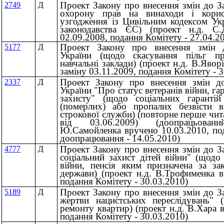
Проект Закону про внесення змін до З
2749
Д
охорону прав на винаходи і корис
узгодження із Цивільним кодексом Укр
законодавства ЄС) (проект н.д. С
02.09.2008, подання Комітету - 27.04.2
Проект Закону про внесення змін 
5177
Д
України (щодо скасування пільг п
навчальні заклади) (проект н.д. В.Явор
заміну 03.11.2009, подання Комітету - 
Проект Закону про внесення змін до
2337
Д
України "Про статус ветеранів війни, гар
захисту" (щодо соціальних гарантій
(померлих) або пропалих безвісти в
строкової служби) (повторне перше чи
від 03.06.2009) (доопрацьова
Ю.Самойленка вручено 10.03.2010, по
доопрацювання - 14.05.2010)
Проект Закону про внесення змін до З
4777
Д
соціальний захист дітей війни" (щодо
війни, пенсія яким призначена за за
держави) (проект н.д. В.Трофименка в
подання Комітету - 30.03.2010)
Проект Закону про внесення змін до З
5189
Д
жертви нацистських переслідувань" 
ремонту квартир) (проект н.д. В.Хара 
подання Комітету - 30.03.2010)