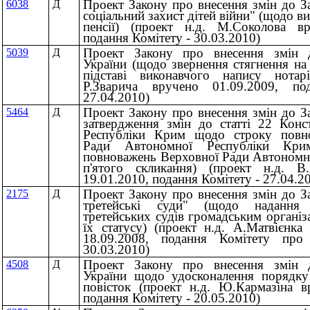
Проект Закону про внесення змін до З
6038
Д
соціальний захист дітей війни" (щодо в
пенсії) (проект н.д. М.Соколова вр
подання Комітету - 30.03.2010)
Проект Закону про внесення змін 
5039
Д
України (щодо звернення стягнення на
підставі виконавчого напису нотарі
Р.Зварича вручено 01.09.2009, по
27.04.2010)
Проект Закону про внесення змін до З
5464
Д
затвердження змін до статті 22 Конс
Республіки Крим щодо строку повн
Ради Автономної Республіки Кри
повноважень Верховної Ради Автономн
п'ятого скликання) (проект н.д. 
19.01.2010, подання Комітету - 27.04.2
Проект Закону про внесення змін до З
2175
Д
третейські суди" (щодо надання
третейських судів громадським організ
їх статусу) (проект н.д. А.Матвієнка
18.09.2008, подання Комітету про
30.03.2010)
Проект Закону про внесення змін 
4508
Д
України щодо удосконалення порядку
повісток (проект н.д. Ю.Кармазіна в
подання Комітету - 20.05.2010)