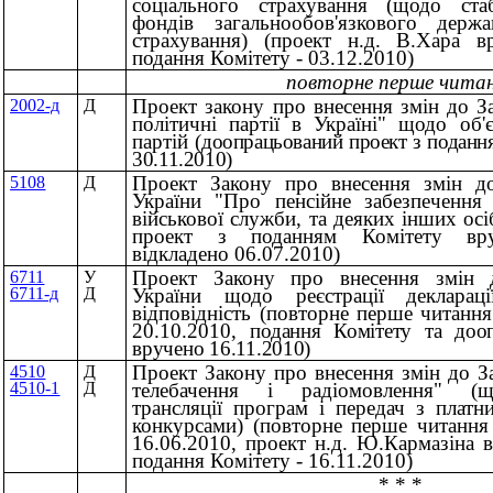
соціального страхування (щодо стабі
фондів загальнообов'язкового держа
страхування) (проект н.д. В.Хара в
подання Комітету - 03.12.2010)
повторне перше чита
Проект закону про внесення змін до З
2002-д
Д
політичні партії в Україні" щодо об'
партій
(доопрацьований проект з поданн
30.11.2010)
Проект Закону про внесення змін до
5108
Д
України "Про пенсійне забезпечення 
військової служби, та деяких інших ос
проект з поданням Комітету вру
відкладено 06.07.2010)
Проект Закону про внесення змін 
6711
У
України щодо реєстрації декларац
6711-д
Д
відповідність (повторне перше читанн
20.10.2010,
подання Комітету та доо
вручено 16.11.2010)
Проект Закону про внесення змін до З
4510
Д
телебачення і радіомовлення" (
4510-1
Д
трансляції програм і передач з платн
конкурсами) (повторне перше читання
16.06.2010, проект н.д. Ю.Кармазіна 
подання Комітету - 16.11.2010)
* * *