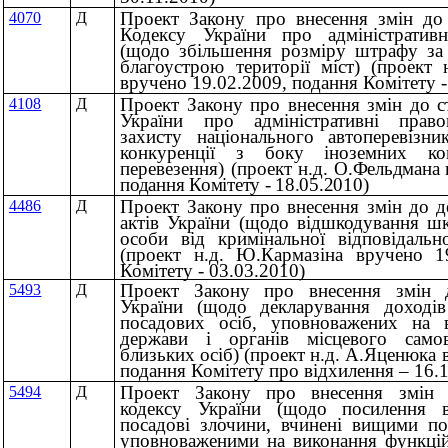
Проект Закону про внесення змін до
4070
Д
Кодексу України про адміністратив
(щодо збільшення розміру штрафу за
благоустрою території міст) (проект
вручено 19.02.2009, подання Комітету -
Проект Закону про внесення змін до с
4108
Д
України про адміністративні прав
захисту національного автоперевізни
конкуренції з боку іноземних ком
перевезення) (проект н.д.
О.Фельдмана 
подання Комітету - 18.05.2010)
Проект Закону про внесення змін до д
4486
Д
актів України (щодо відшкодування шк
особи від кримінальної відповідальн
(проект н.д. Ю.Кармазіна вручено 1
Комітету - 03.03.2010)
Проект Закону про внесення змін 
5493
Д
України (щодо декларування доході
посадових осіб, уповноважених на 
держави і органів місцевого само
близьких осіб) (проект н.д. А.Яценюка 
подання Комітету про відхилення – 16.
Проект Закону про внесення змін 
5494
Д
кодексу України (щодо посилення ві
посадові злочини, вчинені вищими п
уповноваженими на виконання функцій