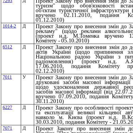
Проект Закону про внесення змін до З
7293
Д
туризм" щодо обов'язковості встан
об'єктам туристичної інфраструктури 
вручено 02.11.2010, подання Ко
01.12.2010)
Проект Закону про внесення змін до З
1014-2
Д
рекламу" (щодо реклами алкогольни
(проект
н.д. М.Томенка вручено 13
Комітету - 05.10.2010)
Проект Закону про внесення змін до д
6512
Д
актів України (щодо припинення з
Національною радою України з пит
радіомовлення) (проект н.д. А.
17.06.2010, подання Комітету п
02.12.2010)
Проект Закону про внесення змін до З
7011
У
друковані засоби масової інформації 
щодо удосконалення державної реєс
засобів масової інформації (вiд 22.07
вручено 07.09.2010, подання Комітет
30.11.2010)
Проект Закону про особливості проект
6227
Д
та експлуатації великої кільцевої ав
навколо м. Києва (проект н.д. В.К
30.03.2010, подання Комітету - 21.05.2
Проект Закону про внесення змін до
7071
Д