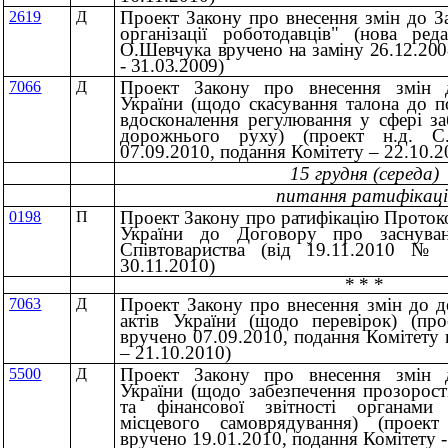
Проект Закону про внесення змін до З
2619
Д
організації роботодавців" (нова реда
О.Шевчука
вручено на заміну 26.12.200
- 31.03.2009)
Проект Закону про внесення змін 
7066
Д
України (щодо скасування талона до п
вдосконалення регулювання у сфері за
дорожнього руху) (проект н.д. С.
07.09.2010, подання Комітету – 22.10.2
15 грудня (середа)
питання ратифікаці
Проект Закону про ратифікацію Проток
0198
П
України до Договору про заснуван
Співтовариства (вiд 19.11.2010 №
30.11.2010)
* * *
Проект Закону про внесення змін до д
7063
Д
актів України (щодо перевірок) (про
вручено 07.09.2010, подання Комітету
– 21.10.2010)
Проект Закону про внесення змін 
5500
Д
України (щодо забезпечення прозорост
та фінансової звітності органами
місцевого самоврядування) (проек
вручено 19.01.2010, подання Комітету -