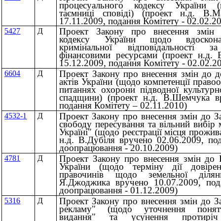
процесуального кодексу України 
таємниці сповіді) (проект н.д. В.
17.11.2009, подання Комітету - 02.02.2
Проект Закону про внесення змін 
5427
Д
кодексу України щодо вдоскона
кримінальної відповідальності 
фінансовими ресурсами (проект н.д.
15.12.2009, подання Комітету - 02.02.2
Проект Закону про внесення змін до д
6604
Д
актів України (щодо компетенції право
питаннях охорони підводної культурно
спадщини) (проект н.д. В.Шемчука в
подання Комітету – 02.11.2010)
Проект Закону про внесення змін до З
4532-1
Д
свободу пересування та вільний вибір
Україні" (щодо реєстрації місця прожив
н.д. В.Дубіля вручено 02.06.2009, по
доопрацювання - 20.10.2009)
Проект Закону про внесення змін до 
4781
Д
України (щодо терміну дії довіре
правочинів щодо земельної ділян
Я.Джоджика вручено 10.07.2009, под
доопрацювання - 01.12.2009)
Проект Закону про внесення змін до З
5316
Д
рекламу" (щодо уточнення поняття
видання" та усунення протирі