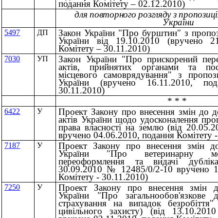
подання Комітету – 02.12.2010)
для повторного розгляду з пропози
України
Закон України "Про бурштин" з пропо
5497
ДП
України від 19.10.2010 (вручено 21
Комітету – 30.11.2010)
Закон України "Про прискорений пер
7030
УП
актів, прийнятих органами та по
місцевого самоврядування" з пропоз
України (вручено 16.11.2010, по
30.11.2010)
* * *
Проект Закону про внесення змін до д
6422
У
актів України щодо удосконалення про
права власності на землю (вiд 20.05.
вручено 04.06.2010, подання Комітету -
Проект Закону про внесення змін до
7187
У
України "Про ветеринарну м
переоформлення та видачі дубліка
30.09.2010 № 12485/0/2-10 вручено 1
Комітету - 30.11.2010)
Проект Закону про внесення змін д
7250
У
України "Про загальнообов'язкове д
страхування на випадок безробіття"
цивільного захисту) (вiд 13.10.20