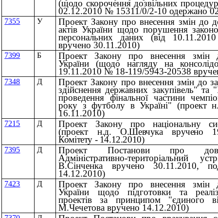
(щодо скорочення дозвільних процедур 
02.12.2010 № 15311/0/2-10 одержано 02
Проект Закону про внесення змін до д
7355
У
актів України щодо порушення законо
персональних даних (вiд 10.11.20
вручено 30.11.2010)
Проект Закону про внесення змін 
7399
Б
України (щодо нагляду на консолідо
19.11.2010 № 18-119/5943-20538 вруче
Проект Закону про внесення змін до з
7348
Д
здійснення державних закупівель" та 
проведення фінальної частини чемпі
року з футболу в Україні" (проект н
16.11.2010)
Проект Закону про національну сис
7215
Д
(проект
н.д. О.Шевчука вручено 19
Комітету - 14.12.2010)
Проект Постанови про довід
7395
Д
Адміністративно-територіальний уст
В.Сінченка вручено 30.11.2010, п
14.12.2010)
Проект Закону про внесення змін 
7423
Д
України щодо підготовки та реаліза
проектів за принципом "єдиного ві
М.Чечетова вручено 14.12.2010)
7370
Д