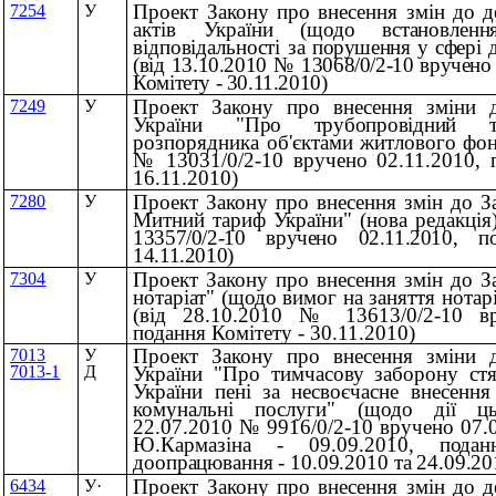
Проект Закону про внесення змін до д
7254
У
актів України
(щодо встановлення
відповідальності
за порушення у сфері д
(вiд 13.10.2010
№ 13068/0/2-10 вручено 
Комітету - 30.11.2010)
Проект Закону про внесення зміни д
7249
У
України
"Про трубопровідний 
розпорядника об'єктами житлового фон
№ 13031/0/2-10 вручено 02.11.2010, 
16.11.2010)
Проект Закону про внесення змін до З
7280
У
Митний тариф України" (нова редакція
13357/0/2-10 вручено 02.11.2010, п
14.11.2010)
Проект Закону про внесення змін до З
7304
У
нотаріат" (щодо вимог на заняття нотар
(вiд 28.10.2010 № 13613/0/2-10 вр
подання Комітету - 30.11.2010)
Проект Закону про внесення зміни д
7013
У
України "Про тимчасову заборону ст
7013-1
Д
України пені за несвоєчасне внесення
комунальні послуги" (щодо дії ць
22.07.2010 № 9916/0/2-10 вручено 07.0
Ю.Кармазіна - 09.09.2010,
пода
доопрацювання - 10.09.2010 та 24.09.20
Проект Закону про внесення змін до д
6434
У
·