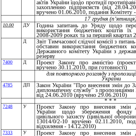
актів України щодо протидії протипра
захопленню підприємств (вiд 28.04.
вручено 01.06.2010, подання Комітету -
17 грудня (п’ятниця
Година запитань до Уряду щодо пере
10.00
ДУ
використання бюджетних коштів їх
2008-2009 роках та за перший квартал 
Звіт Тимчасової слідчої комісії з питань
Д
обставин використання бюджетних ко
Державного комітету України з держав
резерву
Проект Закону про амністію (проект
7400
Д
вручено 30.11.2010, при готовності)
для повторного розгляду з пропози
України
Закон України "Про внесення змін до 
4785
ДП
дипломатичну службу" з пропозиціями 
від 24.06.2010 (вручено 29.06.2010)
* * *
Проект Закону про внесення змін 
7248
У
України щодо збереження фонду 
цивільного захисту (цивільної оборон
13014/0/2-10 вручено 02.11.2010, по
відхилення - 14.12.2010)
Проект Закону про внесення змін 
7333
У