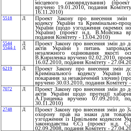
місцевого самоврядування) (проек
вручено 19.01.2010, подання Комітет
16.11.2010)
Проект Закону про внесення змін 
5518
Д
кодексу України та Кримінально-проц
України (щодо узгодження окремих н
України) (проект н.д. В.Мойсика вр
подання Комітету - 13.04.2010)
Проект Закону про внесення змін до д
5544
Д
актів України з питань запровадж
5544-1
Д
незалежного оцінювання якості ос
В.Кириленка вручено 02.02.2010, проек
16.02.2010, подання Комітету - 27.04.2
Проект Закону про внесення змін до
6219
Д
Кримінального кодексу України (
покарання за незакінчений злочин) (пр
вручено 30.03.2010, подання Комітету –
Проект Закону про внесення змін до д
7072
Д
актів України щодо протидії хабарн
А.Гриценка вручено 07.09.2010, п
30.11.2010)
Проект Закону про внесення змін до З
2748
Д
охорону прав на знаки для товарі
узгодження із Цивільним кодексом Укр
законодавства ЄС) (проект н.д. С
02.09.2008, подання Комітету - 27.04.2