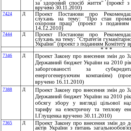
за здоровий спосіб життя"
(проект з
вручено 30.11.2010)
Проект Постанови про Рекомендаці
7424
Д
слухань на тему: "Про стан проми
охорони праці" (проект з поданням
14.12.2010)
Проект Постанови про Рекомендаці
7444
Д
слухань на тему: "Стратегія гуманітарн
України" (проект з поданням Комітету 
* * *
7346
Д
Проект Закону про внесення змін до З
Державний бюджет України на 2010 рі
заборгованості за субкреди
енергогенеруючим компаніям) (про
вручено 16.11.2010)
7388
Д
Проект Закону про внесення змін до З
Державний бюджет України на 2010 рі
обсягу збору у вигляді цільової на
тарифу на електричну та теплову ене
І.Глущенка вручено 30.11.2010)
Проект Закону про внесення змін до д
7365
Д
актів України з питань загальнообов'