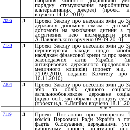
набрання чинності додатковою умо
порядку стимулювання виробництва
альтернативних джерел) (проект н
вручено 14.12.2010)
Проект Закону про внесення змін до З
7096
Д
державну допомогу сім'ям з дітьми
допомоги на виховання дитини з т
досягнення нею вісімнадцяти рок
А.Павловського вручено 09.09.2010)
Проект Закону про внесення змін до З
7130
Д
першочергові заходи щодо запобі
наслідкам фінансової кризи та про внес
законодавчих актів України" (
антикризових державного продовольч
медичного кошиків) (проект н.д.
21.09.2010, подання Комітету про
16.11.2010)
Проект Закону про внесення змін до З
7364
Д
збір та облік єдиного соціал
загальнообов'язкове державне соціа
(щодо осіб, які обрали спрощену сист
(проект н.д. К.Ляпіної вручено 18.11.2
* * *
Проект Постанови про утворення Т
7119
Д
комісії Верховної Ради України з пи
фактів блокування державними уст
виборчому процесі політичної опоз