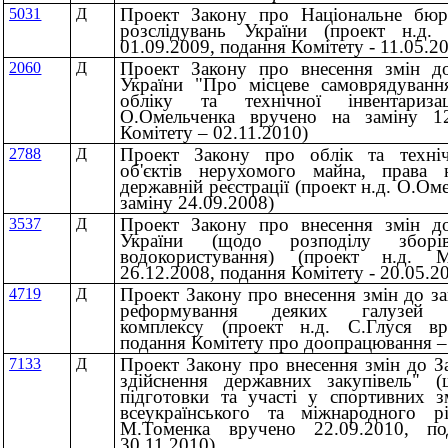
Проект Закону про Національне бюр
5031
Д
розслідувань України (проект н.д.
01.09.2009, подання Комітету - 11.05.2
Проект Закону про внесення змін до
2060
Д
України "Про місцеве самоврядуванн
обліку та технічної інвентариза
О.Омельченка вручено на заміну 12
Комітету – 02.11.2010)
Проект Закону про облік та техніч
2788
Д
об'єктів нерухомого майна, права 
державній реєстрації (проект н.д. О.Ом
заміну 24.09.2008)
Проект Закону про внесення змін д
3537
Д
України (щодо розподілу зборі
водокористування) (проект н.д. 
26.12.2008, подання Комітету - 20.05.2
Проект Закону про внесення змін до з
4719
Д
реформування деяких галузей а
комплексу (проект н.д. С.Глуся вр
подання Комітету про доопрацювання –
Проект Закону про внесення змін до З
7133
Д
здійснення державних закупівель" (
підготовки та участі у спортивних з
всеукраїнського та міжнародного рі
М.Томенка вручено 22.09.2010, по
30.11.2010)