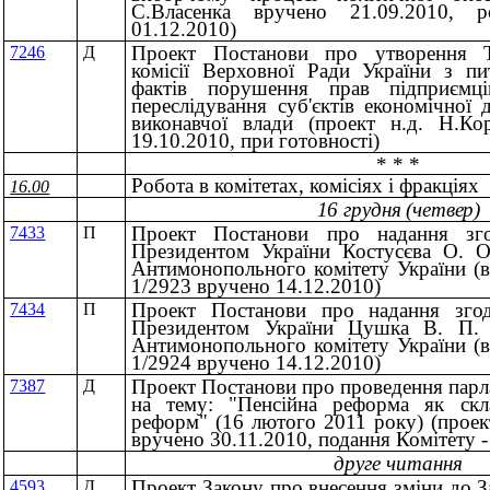
С.Власенка вручено 21.09.2010, р
01.12.2010)
Проект Постанови про утворення Т
7246
Д
комісії Верховної Ради України з пи
фактів порушення прав підприємці
переслідування суб'єктів економічної 
виконавчої влади (проект н.д. Н.Ко
19.10.2010, при готовності)
* * *
Робота в комітетах, комісіях і фракціях
16.00
16 грудня (четвер)
Проект Постанови про надання зго
7433
П
Президентом України Костусєва О. О
Антимонопольного комітету України (в
1/2923 вручено 14.12.2010)
Проект Постанови про надання зго
7434
П
Президентом України Цушка В. П. 
Антимонопольного комітету України (в
1/2924 вручено 14.12.2010)
Проект Постанови про проведення парл
7387
Д
на тему: "Пенсійна реформа як скл
реформ" (16 лютого 2011 року) (проек
вручено 30.11.2010, подання Комітету -
друге читання
Проект Закону про внесення зміни до 
4593
Д