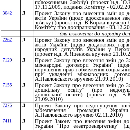
положеннями Закону) (проект н.д. О
17.11.2009, подання Комітету - 02.02.2
Проект Закону про внесення змін до д
3042
Д
актів України (щодо вдосконалення зак
зв'язку) (проект н.д. В.Коржа вручено 
Комітету про доопрацювання - 03.12.20
для включення до порядку денн
Проект Закону про внесення змін до д
7267
Д
актів України (щодо додаткових гаран
народних депутатів України у Верхо
(проект н.д. А.Яценюка вручено 21.10.
Проект Закону про внесення змін до З
7129
Д
міжнародні договори України" (щод
порушення прав і обмеження соціальни
при укладенні міжнародних догово
А.Павловського вручено 21.09.2010)
Проект Закону про внесення змін до З
7155
Д
дошкільну освіту" (про недопущ
дошкільної освіти) (проект н.д. В.
23.09.2010)
Проект Закону про недопущення погі
7275
Д
забезпечення громадян Україн
А.Павловського вручено 02.11.2010)
Проект Закону про внесення зміни до 
7411
Д
України "Про електроенергетику" (щ