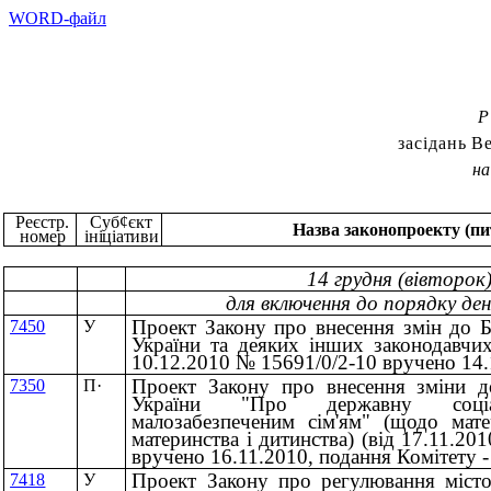
WORD-файл
Р
засідань В
на
Реєстр.
Суб
¢
єкт
Назва законопроекту (п
номер
ініціативи
14 грудня (вівторок
для включення до порядку денн
Проект Закону про внесення змін до 
7450
У
України та деяких інших законодавчих
10.12.2010 № 15691/0/2-10 вручено 14.
Проект Закону про внесення зміни д
7350
П
·
України "Про державну соці
малозабезпеченим сім'ям" (щодо мате
материнства і дитинства) (вiд 17.11.20
вручено 16.11.2010, подання Комітету -
Проект Закону про регулювання містоб
7418
У