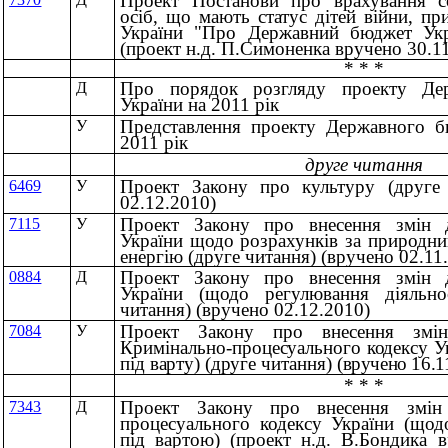
Проект Постанови про врахування с
осіб, що мають статус дітей війни, пр
України "Про Державний бюджет Укр
(проект н.д. П.Симоненка вручено 30.1
* * *
Про порядок розгляду проекту Де
Д
України на 2011 рік
Представлення проекту Державного б
У
2011 рік
друге читання
Проект Закону про культуру (друге 
6469
У
02.12.2010)
Проект Закону про внесення змін 
7115
У
України щодо розрахунків за природни
енергію (друге читання) (вручено 02.11
Проект Закону про внесення змін 
0884
Д
України (щодо регулювання діяльнос
читання) (вручено 02.12.2010)
Проект Закону про внесення змі
7084
У
Кримінально-
процесуального кодексу У
під варту) (друге
читання)
(вручено 16.1
* * *
Проект Закону про внесення змін
7343
Д
процесуального кодексу України (щод
під вартою) (проект н.д. В.Бондика в