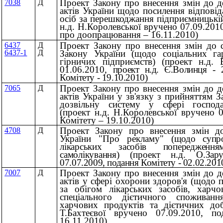
Проект Закону про внесення змін до д
7038
Д
актів України щодо посилення відпові
осіб за перешкоджання підприємницькій
н.д. Н.Королевської вручено 07.09.201
про доопрацювання – 16.11.2010)
Проект Закону про внесення змін до с
6437
Д
Закону України (щодо соціальних га
6437-1
Д
гірничих підприємств) (проект н.д.
01.06.2010,
проект н.д. Є.Волинця - 
Комітету - 19.10.2010)
Проект Закону про внесення змін до д
7065
Д
актів України у зв'язку з прийняттям 
дозвільну систему у сфері господар
(проект н.д. Н.Королевської вручено 
Комітету – 19.10.2010)
Проект Закону про внесення змін до
4708
Д
України "Про рекламу"
(щодо супр
лікарських засобів попереджен
самолікування)
(проект н.д.
О.Зар
07.07.2009, подання Комітету - 02.02.201
Проект Закону про внесення змін до д
7007
Д
актів у сфері охорони здоров'я (щодо
за обігом лікарських засобів, харч
спеціального дієтичного споживанн
харчових продуктів та дієтичних доб
Т.Бахтеєвої вручено 07.09.2010, п
16.11.2010)