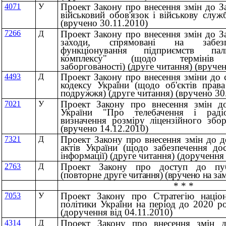
Проект Закону про внесення змін до З
4071
У
військовий обов'язок і військову служ
(вручено 30.11.2010)
Проект Закону про внесення змін до З
7266
Д
заходи, спрямовані на забезп
функціонування підприємств палив
комплексу" (щодо термінів ре
заборгованості) (друге читання) (вруче
Проект Закону про внесення зміни до 
4493
Д
кодексу України (щодо об'єктів права
подружжя) (друге читання) (вручено 30
Проект Закону про внесення змін до
7021
У
України "Про телебачення і раді
визначення розміру ліцензійного збор
(вручено 14.12.2010)
Проект Закону про внесення змін до д
7321
Д
актів України (щодо забезпечення до
інформації) (друге читання) (доручення 
Проект Закону про доступ до публ
2763
Д
(повторне
друге читання) (вручено на за
* * *
Проект Закону про Стратегію націон
7053
У
політики України на період до 2020 р
(доручення від 04.11.2010)
Проект Закону про внесення змін д
4314
Д