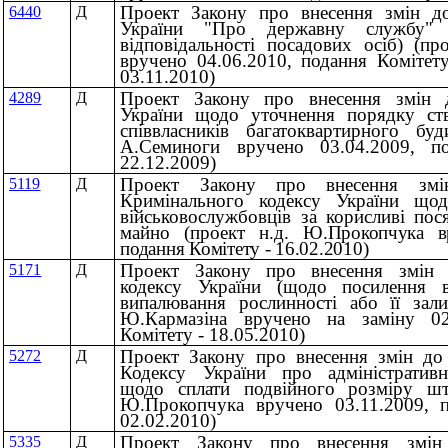
Проект Закону про внесення змін до
6440
Д
України "Про державну службу" 
відповідальності посадових осіб) (пр
вручено 04.06.2010, подання Комітет
03.11.2010)
Проект Закону про внесення змін 
4289
Д
України щодо уточнення порядку ств
співвласників багатоквартирного бу
А.Семиноги вручено 03.04.2009, п
22.12.2009)
Проект Закону про внесення змі
5119
Д
Кримінального кодексу України щодо
військовослужбовців за корисливі пос
майно (проект н.д.
Ю.Прокопчука вр
подання Комітету - 16.02.2010)
Проект Закону про внесення змін 
5171
Д
кодексу України (щодо посилення ві
випалювання рослинності або її зали
Ю.Кармазіна вручено на заміну 02
Комітету - 18.05.2010)
Проект Закону про внесення змін до
5272
Д
Кодексу України про адміністратив
щодо сплати подвійного розміру шт
Ю.Прокопчука вручено 03.11.2009, п
02.02.2010)
Проект Закону про внесення змін
5335
Д