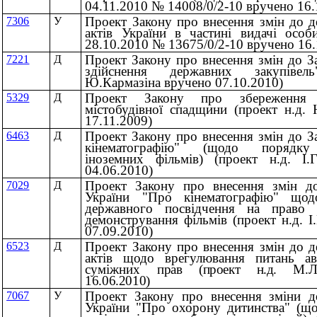
04.11.2010 № 14008/0/2-10 вручено 16.
Проект Закону про внесення змін до д
7306
У
актів України в частині видачі особи
28.10.2010 № 13675/0/2-10 вручено 16.
Проект Закону про внесення змін до З
7221
Д
здійснення державних закупівел
Ю.Кармазіна вручено 07.10.2010)
Проект Закону про збереження а
5329
Д
містобудівної спадщини (проект н.д.
17.11.2009)
Проект Закону про внесення змін до З
6463
Д
кінематографію" (щодо порядку
іноземних фільмів) (проект н.д. І.
04.06.2010)
Проект Закону про внесення змін до
7029
Д
України "Про кінематографію" щод
державного посвідчення на право 
демонстрування фільмів (проект н.д. 
07.09.2010)
Проект Закону про внесення змін до д
6523
Д
актів щодо врегулювання питань ав
суміжних
прав (проект н.д. М.Л
16.06.2010)
Проект Закону про внесення зміни д
7067
У
України "Про охорону дитинства" (щ