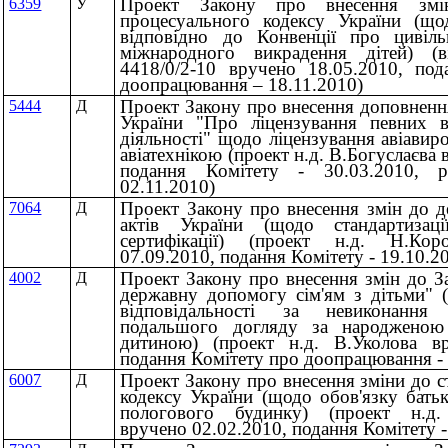
Проект Закону про внесення змі
6359
У
процесуального кодексу України (що
відповідно до Конвенції про цивіль
міжнародного викрадення дітей) (
4418/0/2-10 вручено 18.05.2010, по
доопрацювання – 18.11.2010)
Проект Закону про внесення доповнення
5444
Д
України "Про ліцензування певних в
діяльності" щодо ліцензування авіавиро
авіатехнікою (проект н.д. В.Богуслаєва
подання Комітету - 30.03.2010, р
02.11.2010)
Проект Закону про внесення змін до д
7064
Д
актів України (щодо стандартизаці
сертифікації) (проект н.д. Н.Кор
07.09.2010, подання Комітету - 19.10.2
Проект Закону про внесення змін до З
4002
Д
державну допомогу сім'ям з дітьми" 
відповідальності за невиконання
подальшого догляду за народженою
дитиною) (проект н.д. В.Уколова вр
подання Комітету про доопрацювання - 
Проект Закону про внесення зміни до с
6007
Д
кодексу України (щодо обов'язку бать
пологового будинку) (проект н.д
вручено 02.02.2010, подання Комітету -