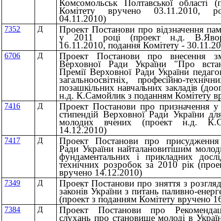
Комсомольськ Полтавської області (
Комітету вручено 03.11.2010, ро
04.11.2010)
Проект Постанови про відзначення пам'
7352
Д
у 2011 році (проект н.д. В.Явор
16.11.2010, подання Комітету - 30.11.2
Проект Постанови про внесення з
6706
Д
Верховної Ради України "Про вста
Премії Верховної Ради України педаго
загальноосвітніх,
професійно-техніч
позашкільних навчальних закладів
(дооп
н.д. К.Самойлик з поданням Комітету в
Проект Постанови про призначення у
7416
Д
стипендій Верховної Ради України дл
молодих вчених (проект н.д. К.
14.12.2010)
Проект Постанови про присудження
7417
Д
Ради України найталановитішим молод
фундаментальних і прикладних дослі
технічних розробок за 2010 рік (прое
вручено 14.12.2010)
Проект Постанови про зняття з розгля
7349
Д
законів України з питань паливно-енер
(проект з поданням Комітету вручено 1
Проект Постанови про Рекомендаці
7384
Д
слухань про становище молоді в Украї