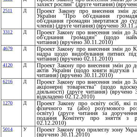
захист рослин" (друге читання) (вручен
Проект Закону про внесення змін до
2511
Д
України "Про об'єднання громад
об'єднання громадян звертатися до су
членів) (друге читання) (вручено 30.11.
Проект Закону про внесення змін до З
3312
Д
об'єднання громадян" (щодо найм
читання) (вручено 30.11.2010)
Проект Закону про внесення змін до К
4679
Д
надра щодо видобування питних під
читання) (вручено 02.11.2010)
Проект Закону про внесення змін до д
4120
Д
актів України (щодо книги відгуків і
читання) (вручено 30.11.2010)
Проект Закону про внесення змін до З
6216
Д
акціонерні товариства" (щодо вдоск
діяльності) (друге читання) (вручено 
відкладено 02.12.2010)
Проект Закону про освіту осіб, які п
1270
Д
фізичного та (або) розумового роз
освіту) (друге читання за дорученн
подання Комітету про зняття з р
02.12.2010)
Проект Закону про прилеглу зону Укра
5014
У
(вручено 30.11.2010)