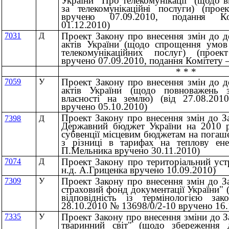
України "Про телекомунікації"
(щодо в
за телекомунікаційні послуги) (прое
вручено 07.09.2010, подання Ко
01.12.2010)
Проект Закону про внесення змін до д
7031
Д
актів України (щодо спрощення умов
телекомунікаційних послуг) (прое
вручено 07.09.2010, подання Комітету –
* * *
Проект Закону про внесення змін до д
7059
У
актів України (щодо повноважень з
власності на землю) (вiд 27.08.20
вручено 05.10.2010)
Проект Закону про внесення змін до З
7398
Д
Державний бюджет України на 2010 р
субвенції місцевим бюджетам на погаш
з різниці в тарифах на теплову ене
П.Мельника вручено 30.11.2010)
Проект Закону про територіальний уст
7074
Д
н.д. А.Гриценка вручено 10.09.2010)
Проект Закону про внесення змін до З
7309
У
страховий фонд документації України"
відповідність із термінологією зак
28.10.2010 № 13698/0/2-10 вручено 16.
Проект Закону про внесення зміни до 
7335
У
тваринний світ" (щодо збереження д