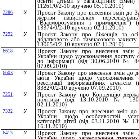
освіти дітьми з багатодітних сімей)
11261/0/2-10 вручено 05.10.2010)
Проект Закону про внесення змін до З
7286
У
жертви нацистських переслідува
"Взаєморозуміння і примирення") 
13374/0/2-10 вручено 02.11.2010)
Проект Закону про біженців та осі
7252
У
додаткового або тимчасового захисту
13065/0/2-10 вручено 02.11.2010)
Проект Закону про внесення змін 
6618
У
України щодо удосконалення доступу о
до інформації (вiд 30.06.2010 № 84
07.09.2010)
Проект Закону про внесення змін до д
6603
У
актів України щодо удосконалення 
реєстрації інформаційних агентств 
8382/0/2-10 вручено 07.09.2010)
Проект Закону про Концепцію держав
7251
У
політики (вiд 13.10.2010 № 1304
02.11.2010)
Проект Закону про внесення змін до
7332
У
України щодо особливостей усин
категорій дітей (вiд 03.11.2010 № 13
16.11.2010)
Проект Закону про внесення змін 
6415
У
України щодо затвердження типових