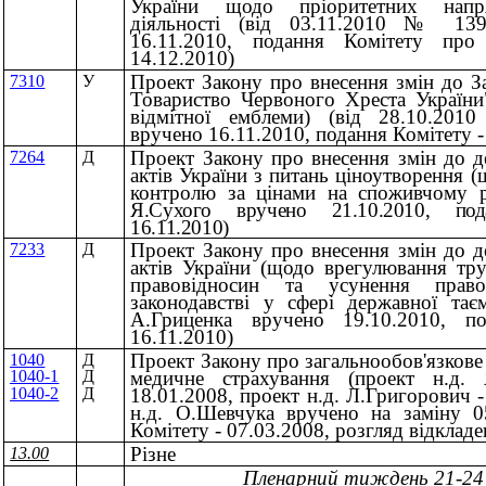
України щодо пріоритетних напря
діяльності (вiд 03.11.2010 № 139
16.11.2010, подання Комітету про
14.12.2010)
Проект Закону про внесення змін до З
7310
У
Товариство Червоного Хреста України
відмітної емблеми) (вiд 28.10.20
вручено 16.11.2010, подання Комітету -
Проект Закону про внесення змін до д
7264
Д
актів України з питань ціноутворення 
контролю за цінами на споживчому р
Я.Сухого вручено 21.10.2010, по
16.11.2010)
Проект Закону про внесення змін до д
7233
Д
актів України (щодо врегулювання тр
правовідносин та усунення прав
законодавстві у сфері державної таєм
А.Гриценка вручено 19.10.2010, п
16.11.2010)
Проект Закону про загальнообов'язкове
1040
Д
медичне страхування (проект н.д.
1040-1
Д
18.01.2008, проект н.д. Л.Григорович -
1040-2
Д
н.д. О.Шевчука вручено на заміну 0
Комітету - 07.03.2008, розгляд відклад
Різне
13.00
Пленарний тиждень 21-24