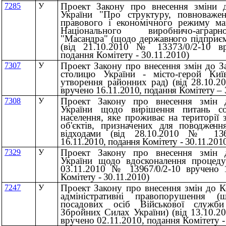
Проект Закону про внесення зміни д
7285
У
України "Про структуру, повноважен
правового і економічного режиму ма
Національного
виробничо-агра
"Масандра" (щодо державно
го підприєм
(вiд 21.10.2010 № 13373/0/2-10 вр
подання Комітету - 30.11.2010)
Проект Закону про внесення змін до З
7307
У
столицю України - місто-герой Ки
утворення районних
рад) (вiд 28.10.
вручено 16.11.2010, подання Комітету – 
Проект Закону про внесення змін 
7308
У
України щодо вирішення питань со
населення, яке проживає на території
об'єктів, призначених
для поводження
відходами (вiд 28.10.2010
№ 1368
16.11.2010, подання Комітету - 30.11.201
Проект Закону про внесення змін 
7329
У
України щодо вдосконалення процеду
03.11.2010
№ 13967/0/2-10 вручено 1
Комітету - 30.11.2010)
Проект Закону про внесення змін до К
7247
У
адміністративні правопорушення (
посадових осіб Військової служб
Збройних Силах України) (вiд 13.10.2
вручено 02.11.2010, подання Комітету -