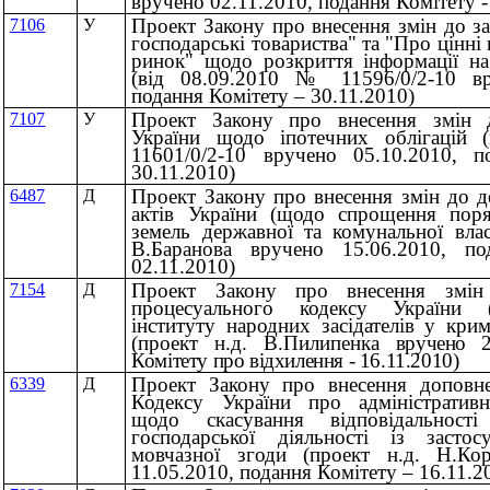
вручено 02.11.2010, подання Комітету -
Проект Закону про внесення змін до з
7106
У
господарські товариства" та "Про цінні
ринок" щодо розкриття інформації н
(вiд 08.09.2010 № 11596/0/2-10 вр
подання Комітету – 30.11.2010)
Проект Закону про внесення змін 
7107
У
України щодо іпотечних облігацій 
11601/0/2-10 вручено 05.10.2010, п
30.11.2010)
Проект Закону про внесення змін до д
6487
Д
актів України (щодо спрощення пор
земель державної та комунальної влас
В.Баранова вручено 15.06.2010, п
02.11.2010)
Проект Закону про внесення змін
7154
Д
процесуального кодексу України 
інституту народних засідателів у кри
(проект н.д. В.Пилипенка
вручено 2
Комітету про відхилення - 16.11.2010)
Проект Закону про внесення доповне
6339
Д
Кодексу України про адміністратив
щодо скасування відповідальност
господарської діяльності із засто
мовчазної згоди (проект н.д. Н.Кор
11.05.2010, подання Комітету – 16.11.2