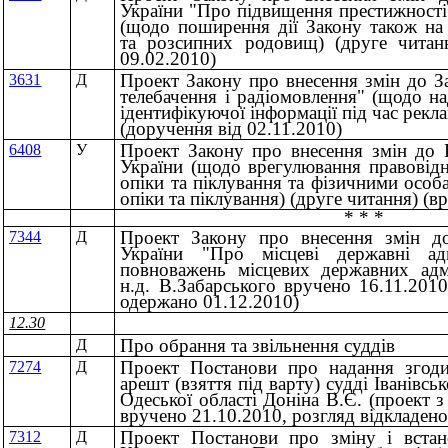
України "Про підвищення престижності
(щодо поширення дії Закону також на
та розсипних родовищ) (друге читан
09.02.2010)
Проект Закону про внесення змін до З
3631
Д
телебачення і радіомовлення" (щодо н
ідентифікуючої інформації під час рекл
(доручення від 02.11.2010)
Проект Закону про внесення змін до 
6408
У
України (щодо врегулювання правовід
опіки та піклування та фізичними особ
опіки та піклування) (друге читання) (в
* * *
Проект Закону про внесення змін до
7344
Д
України "Про місцеві державні адм
повноважень місцевих державних адмі
н.д. В.Забарського вручено 16.11.201
одержано 01.12.2010)
12.30
Про обрання та звільнення суддів
Д
Проект Постанови про надання згоди
7274
Д
арешт (взяття під варту) судді Іванівс
Одеської області Доніна В.Є. (проект 
вручено 21.10.2010, розгляд відкладено
Проект Постанови про зміну і встан
7312
Д