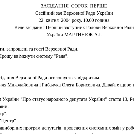
ЗАСІДАННЯ
СОРОК
ПЕРШЕ
Сесійний зал Верховної Ради України
22
квітня
2004 року, 10.00 година
Веде засідання Перший заступник Голови Верховної Ради
України МАРТИНЮК А.І.
 запрошені та гості Верховної Ради.
 Прошу ввімкнути систему "Рада".
асідання Верховної Ради оголошується відкритим.
силя Миколайовича і Рибачука Олега Борисовича. Давайте щиро 
 України "Про статус народного депутата України" стаття 13, Р
їни.
тр".
 "Центр".
едвиборних програм депутатів, проведення системних змін у робот