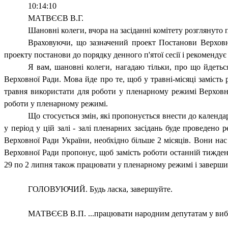
10:14:10
МАТВЄЄВ В.Г.
Шановні колеги, вчора на засіданні комітету розглянут
Враховуючи, що зазначений проект Постанови Верховно
проекту постанови до порядку денного п'ятої сесії і рекоменду
Я вам, шановні колеги, нагадаю тільки, про що йдетьс
Верховної Ради. Мова йде про те, щоб у травні-місяці замість
травня використати для роботи у пленарному режимі Верховн
роботи у пленарному режимі.
Що стосується змін, які пропонується внести до календа
у період у цій залі - залі пленарних засідань буде проведено 
Верховної Ради України, необхідно більше 2 місяців. Вони нас
Верховної Ради пропонує, щоб замість роботи останній тижден
29 по 2 липня також працювати у пленарному режимі і заверш
ГОЛОВУЮЧИЙ. Будь ласка, завершуйте.
МАТВЄЄВ В.П. ...працювати народним депутатам у ви