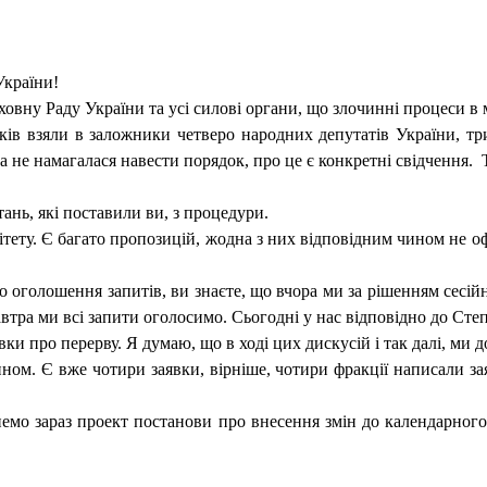
України!
ховну Раду України та усі силові органи, що злочинні процеси в
ків взяли в заложники четверо народних депутатів України, тр
а не намагалася навести порядок, про це є конкретні свідчення.
ь, які поставили ви, з процедури.
ітету. Є багато пропозицій, жодна з них відповідним чином не о
оголошення запитів, ви знаєте, що вчора ми за рішенням сесійн
втра ми всі запити оголосимо. Сьогодні у нас відповідно до Сте
аявки про перерву. Я думаю, що в ході цих дискусій і так далі, ми
ном. Є вже чотири заявки, вірніше, чотири фракції написали з
немо зараз проект постанови про внесення змін до календарного п