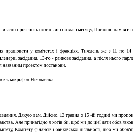
о
и ясно прояснить позицыию по маю месяцу, Поиюню нам все пон
ня працювати у комітетах і фракціях. Тиждень же з 11 по 14
ленарні засідання, 13-го - ранкове засідання, а після нього парл
ся названим проектом постанови.
ка, мікрофон Ніколаєнка.
дання. Дякую вам. Дійсно, 13 травня о 15 -ій годині ми пропо
авства. Але принагідно я хотів би, щоб ми до цієї дати обов'язк
омітету, Комітету фінансів і банківської діяльності, щоб ми обов'