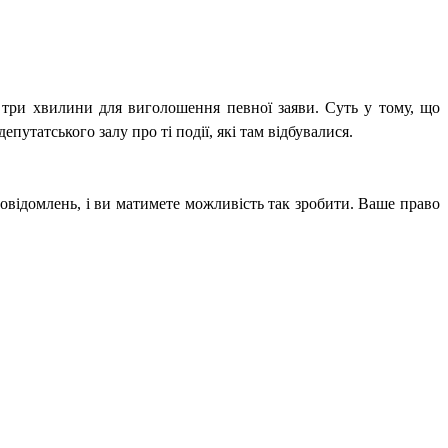
 три хвилини для виголошення певної заяви. Суть у тому, що
путатського залу про ті події, які там відбувалися.
овідомлень, і ви матимете можливість так зробити. Ваше право