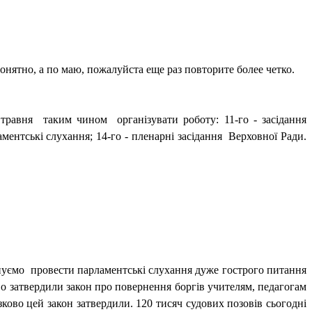
ятно, а по маю, пожалуйста еще раз повторите более четко.
 травня
таким чином
організувати роботу: 11-го - засідання
аментські слухання; 14-го - пленарні засідання
Верховної Ради.
нуємо
провести парламентські слухання дуже гострого питання
ово затвердили закон про повернення боргів учителям, педагогам
язково цей закон затвердили. 120 тисяч судових позовів сьогодні