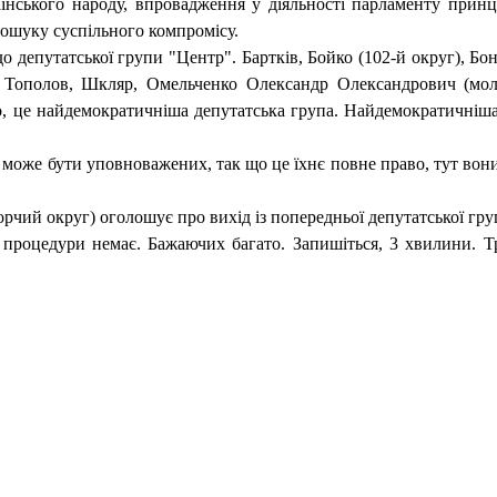
їнського народу, впровадження у діяльності парламенту принц
ошуку суспільного компромісу.
 депутатської групи "Центр". Бартків, Бойко (102-й округ), Бон
Тополов, Шкляр, Омельченко Олександр Олександрович (молод
мо, це найдемократичніша депутатська група. Найдемократичніша
и може бути уповноважених, так що це їхнє повне право, тут во
рчий округ) оголошує про вихід із попередньої депутатської гр
з процедури немає. Бажаючих багато. Запишіться, 3 хвилини. Т