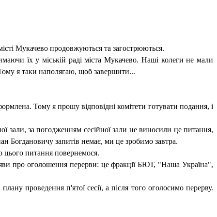
 місті Мукачево продовжуються та загострюються.
имаючи їх у міській раді міста Мукачево. Наші колеги не мали
Тому я таки наполягаю, щоб завершити...
формлена. Тому я прошу відповідні комітети готувати подання, і
ої зали, за погодженням сесійної зали не виносили це питання,
пан Богдановичу запитів немає, ми це зробимо завтра.
 до цього питання повернемося.
аяви про оголошення перерви: це фракції БЮТ, "Наша Україна",
лану проведення п'ятої сесії, а після того оголосимо перерву.