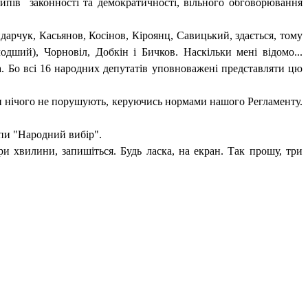
ипів
законності та демократичності, вільного обговорювання
дарчук, Касьянов, Косінов, Кіроянц, Савицький, здається, тому
ший), Чорновіл, Добкін і Бичков. Наскільки мені відомо...
. Бо всі 16 народних депутатів уповноважені представляти цю
ни нічого не порушують, керуючись нормами нашого Регламенту.
упи "Народний вибір".
ри хвилини, запишіться. Будь ласка, на екран. Так прошу, три