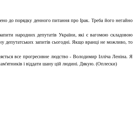
ено до порядку денного питання про Ірак. Треба його негайно
запити народних депутатів України, які є вагомою складовою
у депутатських запитів сьогодні. Якщо вранці не можливо, то
ляється все прогресивне людство - Володимир Ілліча Леніна. Я
пам'ятників і віддати шану цій людині. Дякую. (Оплески)