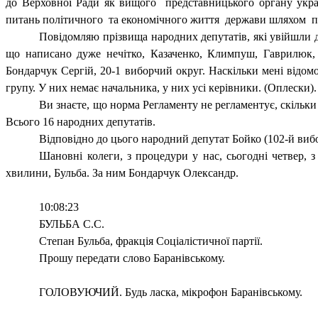
до Верховної Ради як вищого
представницького органу укра
питань політичного
та економічного життя
держави шляхом
п
Повідомляю прізвища народних депутатів, які увійшли до
що написано дуже нечітко, Казаченко, Климпуш, Гаврилюк, 
Бондарчук Сергій, 20-1 виборчий округ. Наскільки мені відо
групу. У них немає начальника, у них усі керівники. (Оплески).
Ви знаєте, що норма Регламенту не регламентує, скільк
Всього 16 народних депутатів.
Відповідно до цього народний депутат Бойко (102-й вибо
Шановні колеги, з процедури у нас, сьогодні четвер, 
хвилини, Бульба. За ним Бондарчук Олександр.
10:08:23
БУЛЬБА С.С.
Степан Бульба, фракція Соціалістичної партії.
Прошу передати слово Баранівському.
ГОЛОВУЮЧИЙ. Будь ласка, мікрофон Баранівському.