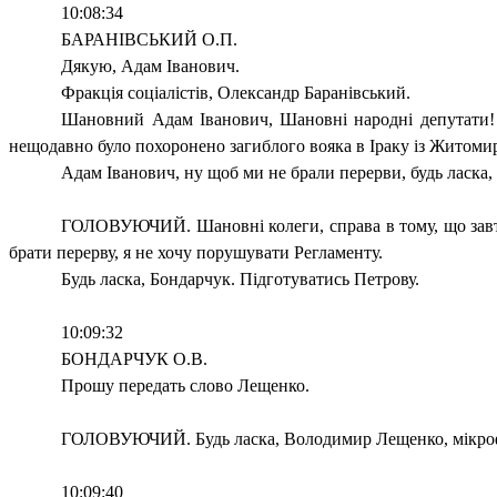
10:08:34
БАРАНІВСЬКИЙ О.П.
Дякую, Адам Іванович.
Фракція соціалістів, Олександр Баранівський.
Шановний Адам Іванович, Шановні народні депутати! Ф
нещодавно було похоронено загиблого вояка в Іраку із Житомирськ
Адам Іванович, ну щоб ми не брали перерви, будь ласка
ГОЛОВУЮЧИЙ. Шановні колеги, справа в тому, що завтра
брати перерву, я не хочу порушувати Регламенту.
Будь ласка, Бондарчук. Підготуватись Петрову.
10:09:32
БОНДАРЧУК О.В.
Прошу передать слово Лещенко.
ГОЛОВУЮЧИЙ. Будь ласка, Володимир Лещенко, мікро
10:09:40