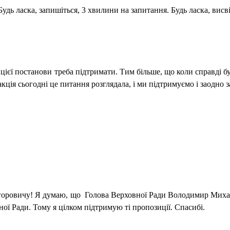
ь ласка, запишіться, 3 хвилини на запитання. Будь ласка, висві
цієї постанови треба підтримати. Тим більше, що коли справді буд
ракція сьогодні це питання розглядала, і ми підтримуємо і заодн
оровичу! Я думаю, що
Голова Верховної Ради Володимир Михай
ної Ради. Тому я цілком підтримую ті пропозиції. Спасибі.