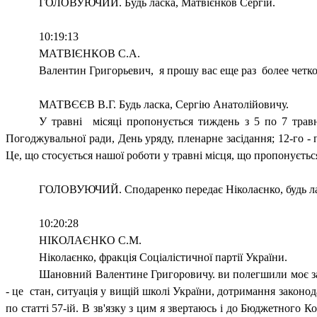
ГОЛОВУЮЧИЙ. Будь ласка, Матвієнков Сергій.
10:19:13
МАТВІЄНКОВ С.А.
Валентин Григорьевич,
я прошу вас еще раз
более четк
МАТВЄЄВ В.Г. Будь ласка, Сергію Анатолійовичу.
У травні
місяці пропонується тиждень з 5 по 7 трав
Погоджувальної ради, День уряду, пленарне засідання; 12-го - п
Це, що стосується нашої роботи у травні місця, що пропонуєть
ГОЛОВУЮЧИЙ. Сподаренко передає Ніколаєнко, будь лас
10:20:28
НІКОЛАЄНКО С.М.
Ніколаєнко, фракція Соціалістичної партії України.
Шановний Валентине Григоровичу. ви полегшили моє зав
- це
стан, ситуація у вищій школі України, дотримання законод
по статті 57-ій. В зв'язку з цим я звертаюсь і до Бюджетного К