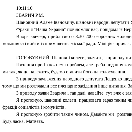
10:11:10
ЗВАРИЧ Р.М.
Шановний Адаме Івановичу, шановні народні депутати 
Фракція "Наша Україна" повідомляє вас, повідомляє Вер
Вчора ввечері, приблизно о 8.30 200 озброєних молоди
можливості вийти із приміщення міської ради. Міліція сприяла, 
ГОЛОВУЮЧИЙ. Шановні колеги, значить, з приводу питан
Питання про Ірак - нема проблем, але треба подання ком
ми так, як це належить, будемо ставити його на голосування.
З приводу зауваження народного депутата Лещенко щодо 
тому що ми розглядали все пленарне засідання інше питання. За
З приводу заяви Зварича і так далі, давайте, тут вже є з
Я пропоную, шановні колеги, працювати зараз таким чи
фракції соціалістів і комуністів.
Я пропоную зробити таким чином. Давайте ми
розгля
Будь ласка, Матвєєв.