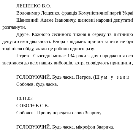
ЛЕЩЕНКО В.О.
Володимир Лещенко, фракція Комуністичної партії Украї
Шановний Адаме Івановичу, шановні народні депутати!
розглянути.
Друге. Кожного сесійного тижня в середу та п'ятницю
депутатської діяльності. Вчора з відомих причин запити не бул
тоді після обіду, як ми це робили одного разу.
І третє. Сьогодні минає 134 роки з дня народження осо
звертаюся до всіх наших виборців, котрі сповідують принципи д
ГОЛОВУЮЧИЙ. Будь ласка, Петров. (Ш у м
у
з а л і)
Соболєв, будь ласка.
10:11:02
СОБОЛЄВ С.В.
Соболєв.
Прошу передати слово Зваричу.
ГОЛОВУЮЧИЙ. Будь ласка, мікрофон Зварича.