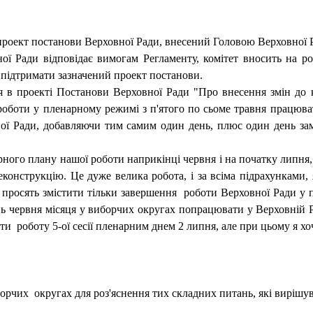
о проект постанови Верховної Ради, внесений Головою Верховної
ї Ради відповідає вимогам Регламенту, комітет вносить на р
є підтримати зазначений проект постанови.
я в проекті Постанови Верховної Ради "Про внесення змін до к
 роботи у пленарному режимі з п'ятого по сьоме травня працювати
ої Ради, добавляючи тим самим один день, плюс один день зам
рного плану нашої роботи наприкінці червня і на початку липня, 
реконструкцію. Це дуже велика робота, і за всіма підрахунками, 
 просять змістити тільки завершення
роботи Верховної Ради у 
ь червня місяця у виборчих округах попрацювати у Верховній Р
ити
роботу 5-ої сесії пленарним днем 2 липня, але при цьому я х
борчих
округах для роз'яснення тих складних питань, які вирішу