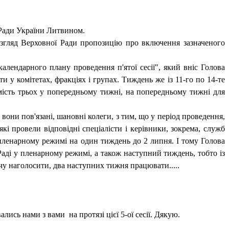
 Ради України Литвином.
озгляд Верховної Ради пропозицію про включення зазначеного
алендарного плану проведення п'ятої сесії", який вніс Голова
 у комітетах, фракціях і групах. Тиждень же із 11-го по 14-те
ість трьох у попередньому тижні, на попередньому тижні для
вони пов'язані, шановні колеги, з тим, що у період проведення,
які провели відповідні спеціалісти і керівники, зокрема, служб
пленарному режимі на один тиждень до 2 липня. І тому Голова
аді у пленарному режимі, а також наступний тиждень, тобто із
очу наголосити, два наступних тижня працювати.....
вались нами з вами
на протязі цієї 5-ої сесії. Дякую.