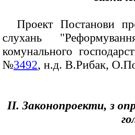
Проект Постанови пр
слухань "Реформуван
комунального господарст
№
3492
, н.д. В.Рибак, О.П
ІІ.
Законопроекти, з оп
го