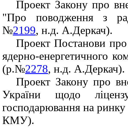
Проект Закону про вн
"Про поводження з рад
№
2199
, н.д. А.Деркач).
Проект Постанови про 
ядерно-енергетичного ко
(р.№
2278
, н.д. А.Деркач).
Проект Закону про вн
України щодо ліцензу
господарювання на ринку
КМУ).