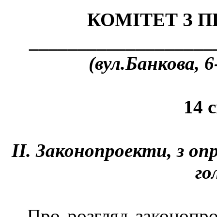
КОМІТЕТ З 
___________________
(вул.Банкова, 6
14 
ІІ.
Законопроекти, з оп
го
Про розгляд законопр