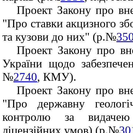
Проект Закону про вн
"Про ставки акцизного збо
та кузови до них" (р.№
35
Проект Закону про вн
України щодо забезпечен
№
2740
, КМУ).
Проект Закону про вн
"Про державну геолог
контролю за видачею
ліцензійних
умов) (р.№
30