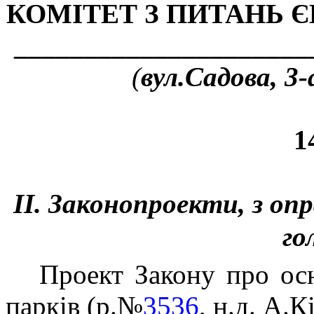
КОМІТЕТ З ПИТАНЬ Є
_____________________
(
вул.Садова, 3-
1
ІІ. Законопроекти, з оп
го
Проект Закону про ос
парків (р.№
3536
, н.д. А.К