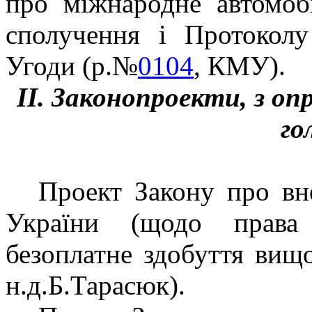
про міжнародне автомоб
сполучення і Протоколу
Угоди (р.№
0104
, КМУ).
ІІ.
Законопроекти, з оп
го
Проект Закону про вн
України (щодо права 
безоплатне здобуття вищо
н.д.Б.Тарасюк).