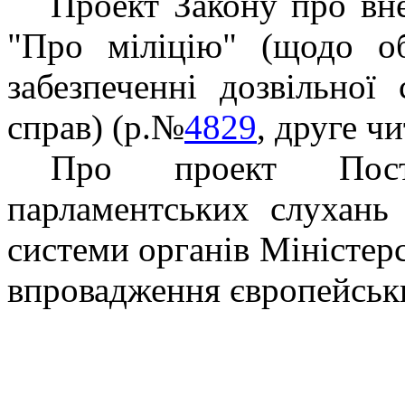
Проект Закону про вн
"Про міліцію" (щодо об
забезпеченні дозвільної
справ) (р.№
4829
, друг
е ч
Про п
роект Пос
парламентських слухань
системи органів Міністерс
впровадження європейськи