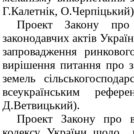
Г.Калетнік, О.Черпіцький)
Проект Закону про
законодавчих актів Украї
запровадження ринковог
вирішення питання про з
земель сільськогоспода
всеукраїнським реф
Д.Ветвицький).
Проект Закону про в
кодексу України щодо