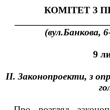
КОМІТЕТ З 
___________________
(вул.Банкова, 6
9 л
ІІ.
Законопроекти, з оп
го
Про розгляд законо