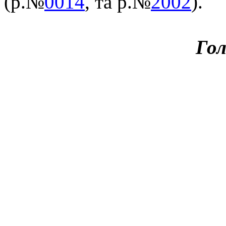
(р.№
0014
, та р.№
2002
).
Гол