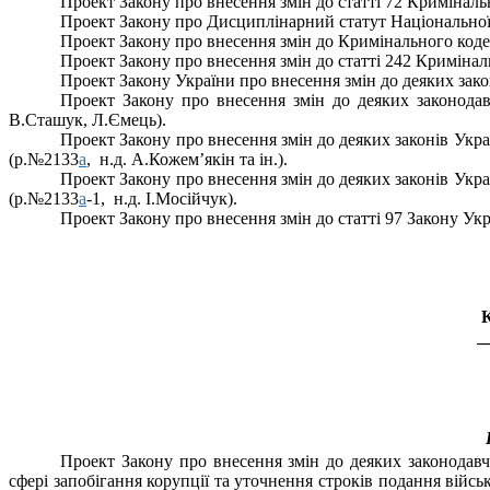
Проект
Закону про внесення змін до статті 72 Кримінал
П
роект Закону про Дисциплінарний статут Національної 
П
роект Закону про внесення змін до Кримінального коде
П
роект Закону про внесення змін до статті 242 Криміна
П
роект Закону України про внесення змін до деяких за
П
роект Закону про внесення змін до деяких законода
В.Сташук,
Л.Ємець
)
.
Проект Закону про внесення змін до деяких законів Укр
(р.№2133
а
,
н.д. А.Кожем’якін та ін.).
Проект Закону про внесення змін до деяких законів Укр
(р.№2133
а
-1,
н.д. І.Мосійчук).
Проект Закону про внесення змін до статті 97 Закону У
_
Проект Закону про внесення змін до деяких законодавч
сфері запобігання корупції та уточнення строків подання вій