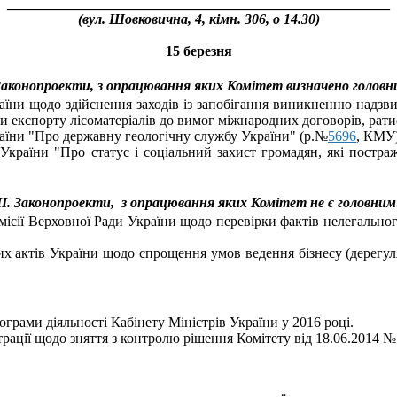
______________________________________________________
(вул. Шовковична, 4, кім
н
. 306, о 14.30)
15 березня
 Законопроекти, з опрацювання яких Комітет визначено головн
аїни щодо здійснення заходів із запобігання виникненню надзвич
они експорту лісоматеріалів до вимог міжнародних договорів, ра
раїни "Про державну геологічну службу України" (р.№
5696
, КМУ)
 України "Про статус і соціальний захист громадян, які постр
ІІ. Законопроекти,
з опрацювання яких Комітет не є головним
ісії Верховної Ради України щодо перевірки фактів нелегального
х актів України щодо спрощення умов ведення бізнесу (дерегуля
ограми діяльності Кабінету Міністрів України у 2016 році.
рації щодо зняття з контролю рішення Комітету від 18.06.2014 №