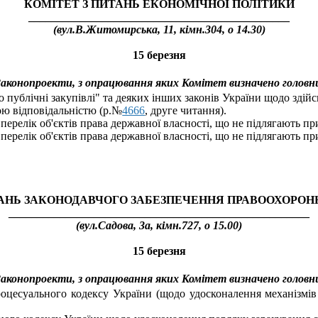
КОМІТЕТ З ПИТАНЬ ЕКОНОМІЧНОЇ ПОЛІТИКИ
______________________________________________
(вул.В.Житомирська, 11, кімн.304, о 14.30)
15 березня
 Законопроекти, з опрацювання яких Комітет визначено головн
 публічні закупівлі" та деяких інших законів України щодо здій
ою відповідальністю (р.№
4666
, друге читання)
.
ерелік об'єктів права державної власності, що не підлягають пр
ерелік об'єктів права державної власності, що не підлягають пр
ТАНЬ ЗАКОНОДАВЧОГО ЗАБЕЗПЕЧЕННЯ ПРАВООХОРОНН
_____________________________________________________
(вул.Садова, 3а, кімн.727, о 15.00)
15 березня
 Законопроекти, з опрацювання яких Комітет визначено головн
оцесуального кодексу України (щодо удосконалення механізмі