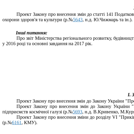
Проект Закону про внесення змін до статті 141 Податко
охорони здоров'я та культури (р.№
5643
, н.д. Ю.Чижмарь та ін.).
Інші питання:
Про звіт Міністерства регіонального розвитку, будівни
у 2016 році та основні завдання на 2017 рік.
І.
Проект Закону про внесення змін до Закону України "П
Проект Закону
про внесення змін до Закону України
підприємств космічної галузі (р.№
5693
, н.д. В.Кривенко, М.Кур
Проект Закону п
ро внесення зміни до р
озділу
VI
"Прикі
(р.№
6161
, КМУ).