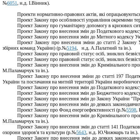
№
6051
, н.д. І.Вінник).
Проекти нормативно-правових актів, які опрацьовуються
Проект Закону
про особливості управління окремими те
Проект Закону
про гуманітарну допомогу в кризових си
Проект Закону
про внесення змін до Податкового кодек
Проект Закону
про внесення змін до Митного кодексу У
Проект Закону
про внесення зміни до статті 2 Закону 
збірних команд України)
(р.№
5194
,
н.д.
А.Палатний та ін.)
.
Проект Закону про правовий статус осіб, зниклих безвіс
Проект Закону про правовий статус осіб, зниклих безвіс
Проект Закону
про внесення змін до Кримінального про
М.Паламарчук та ін.).
Проект Закону
про внесення зміни до статті 197 Подат
України та постачання на митній території України виробничо
Проект Закону
про внесення змін до Податкового кодек
Проект Закону
про внесення змін до Бюджетного кодекс
Проект Закону
про внесення змін до Закону України "П
Проект Закону
про внесення змін до деяких законодавчи
Проект Закону про Фонд енергоефективності (р.№
5598
,
Проект Закону
про внесення змін до Кримінального про
М.Паламарчук та ін.).
Проект Закону про внесення змін до статті 141 Податко
охорони здоров'я та культури (р.№
5643
, н.д. Ю.Чижмарь та ін.).
Проект Закону
про внесення змін до деяких законодавч