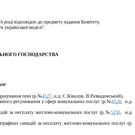
16 році
відповідно до предмету відання
Комітету.
к української моделі".
НАЛЬНОГО ГОСПОДАРСТВА
им:
рахування пені (р.№
4527
, н.д. С.Ківалов, В.Развадовський).
авного регулювання у сфері комунальних послуг (р.№
4528
,
н.д.
нкцій за несплату житлово-комунальних послуг (р.№
5250
,
н.д.
штрафних санкцій за несплату житлово-комунальних послуг (р.