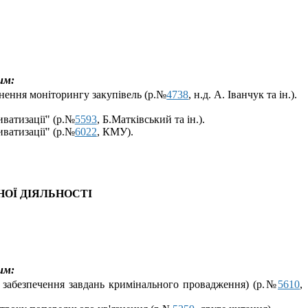
им:
снення моніторингу закупівель (р.№
4738
, н.
д. А.
Іванчук
та ін.).
иватизації" (р.№
5593
, Б.Матківський та ін.).
иватизації" (р.№
6022
, КМУ).
ОЇ ДІЯЛЬНОСТІ
им:
в забезпечення завдань кримінального провадження) (р.№
5610
,