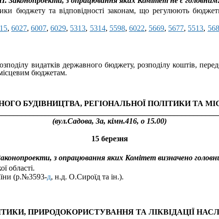
II
. Законопроекти, з опрацювання
яких Комітет не є головним
ики бюджету та відповідності законам, що регулюють бюджетн
15
,
6027
,
6007
,
6029
,
5313
,
5314
,
5598
,
6022
,
5669
,
5677
,
5513
,
56
озподілу видатків державного бюджету, розподілу коштів, пер
 місцевим бюджетам.
НОГО БУДІВНИЦТВА, РЕГІОНАЛЬНОЇ ПОЛІТИКИ ТА 
________________________________________________________
(вул.Садова, 3а, кімн.
416
, о 1
5.0
0)
15 березня
 Законопроекти, з опрацювання яких Комітет визначено головн
ї області.
їни (р.№3593-
д
, н.д. О.Сироїд та ін.).
ІТИКИ, ПРИРОДОКОРИСТУВАННЯ ТА ЛІКВІДАЦІЇ НА