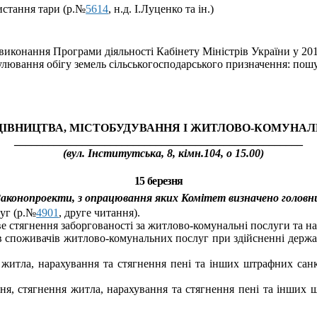
истання тари (р.№
5614
,
н.д.
І.Луценко та ін.
)
и виконання Програми діяльності Кабінету Міністрів України у 20
лювання обігу земель сільськогосподарського призначення: пошу
ІВНИЦТВА, МІСТОБУДУВАННЯ І ЖИТЛОВО-­­­­­­­КОМУ
___________________________________________________
(вул. Інститутська, 8, кімн.104, о 15.00)
15 березня
 Законопроекти, з опрацювання яких Комітет визначено головн
уг (р.№
4901
, друге читання).
 стягнення заборгованості за житлово-комунальні послуги та на
ів споживачів житлово-комунальних послуг при здійсненні держ
 житла, нарахування та стягнення пені та інших штрафних са
я, стягнення житла, нарахування та стягнення пені та інших 