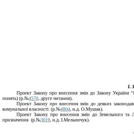
І.
П
роект Закону про внесення змін до Закону України "
понять)
(р.№
4570
, друге читання
).
П
роект Закону про внесення змін до деяких законодав
комунальної власності
(р.№
4804
, н.д. О.Мушак).
П
роект Закону про внесення змін до Земельного та Л
призначення
(р.№
3019
, н.д. І.Мельничук).