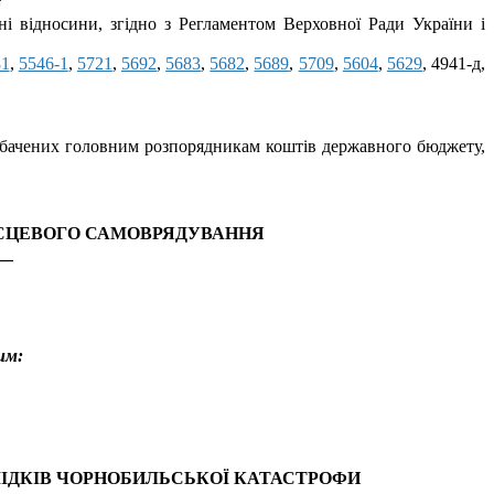
:
і відносини, згідно з Регламентом Верховної Ради України і
81
,
5546-1
,
5721
,
5692
,
5683
,
5682
,
5689
,
5709
,
5604
,
5629
, 4941-д,
едбачених головним розпорядникам коштів державного бюджету,
МІСЦЕВОГО САМОВРЯДУВАННЯ
__
им:
СЛІДКІВ ЧОРНОБИЛЬСЬКОЇ КАТАСТРОФИ