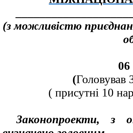
___________________
(з можливістю приєднанн
о
06
(
Головував 
( присутні
10
нар
Законопроекти, з 
визначено головним