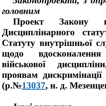
Законопроекти, з оп
головним
Проект Закону 
Дисциплінарного стат
Статуту внутрішньої с
щодо вдосконалення 
військової дисциплін
проявам дискримінації
(р.№
13037
, н. д. Мезенц