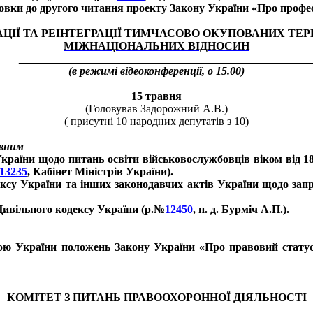
товки до другого читання проекту Закону України «Про профе
АЦІЇ ТА РЕІНТЕГРАЦІЇ ТИМЧАСОВО ОКУПОВАНИХ ТЕР
МІЖНАЦІОНАЛЬНИХ ВІДНОСИН
____________________________________________________
(в режимі відеоконференції, о 15.00
)
15 травня
(Головував Задорожний А.В.)
( присутні 10 народних депутатів з 10)
овним
країни щодо питань освіти військовослужбовців віком від 18
13235
, Кабінет Міністрів України).
ексу України та інших законодавчих актів України щодо запр
Цивільного кодексу України (р.№
12450
, н. д. Бурміч А.П.).
 України положень Закону України «Про правовий статус ін
КОМІТЕТ З ПИТАНЬ ПРАВООХОРОННОЇ ДІЯЛЬНОСТІ
_______________________________________