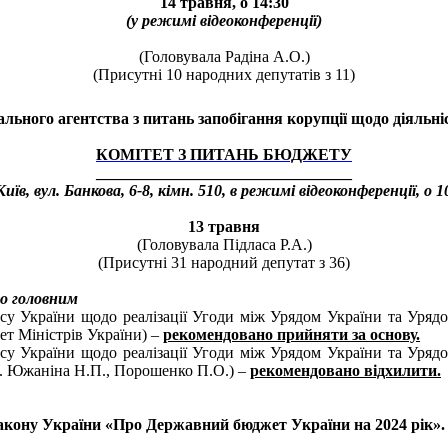
14 травня
, о 14:30
(у режимі відеоконференції)
(
Головувала Радіна А.О.)
(Присутні 10 народних депутатів з 11)
ального агентства з питань запобігання корупції
щодо
діяльні
КОМІТЕТ З ПИТАНЬ БЮДЖЕТУ
________________________________
Київ,
вул.
Банкова, 6-8, кімн. 510, в режимі відеоконференції, о 1
13 травня
(Головувала Підласа Р.А.)
(Присутні 31 народний депутат з 36)
о головним
ксу України щодо реалізації Угоди між Урядом України та Ур
нет Міністрів України) –
рекомендовано прийняти за основу.
ксу України щодо реалізації Угоди між Урядом України та Ур
 д. Южаніна Н.П., Порошенко П.О.) –
рекомендовано відхилити.
Закону України «Про Державний бюджет України на 2024 рік».