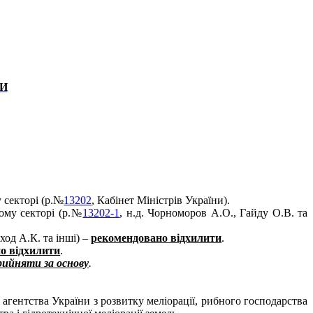
КИ
 секторі (р.№
13202
, Кабінет Міністрів України).
ому секторі (р.№
13202-1
, н.д. Чорноморов А.О., Гайду О.В. та
оход А.К. та інші) –
рекомендовано відхилити
.
о відхилити
.
рийняти за основу
.
агентства України з розвитку меліорації, рибного господарства