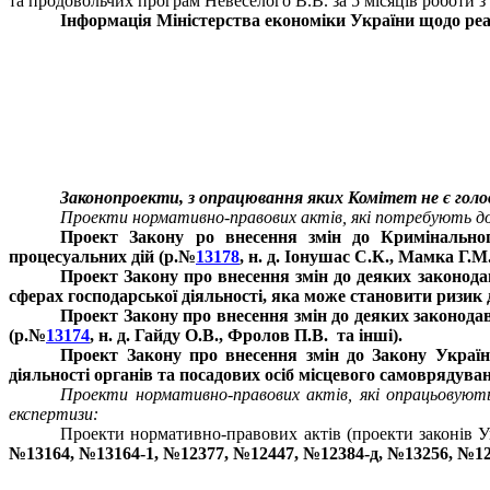
та продовольчих програм Невеселого В.В. за 5 місяців роботи з 
Інформація Міністерства економіки України щодо реа
Законопроекти, з опрацювання яких Комітет не є гол
Проекти нормативно-правових актів, які потребують до
Проект Закону ро внесення змін до Кримінально
процесуальних дій (р.№
13178
, н. д. Іонушас С.К., Мамка Г.М.
Проект Закону про внесення змін до деяких законод
сферах господарської діяльності, яка може становити ризик 
Проект Закону про внесення змін до деяких законода
(р.№
13174
, н. д. Гайду О.В., Фролов П.В.
та інші).
Проект Закону про внесення змін до Закону України
діяльності органів та посадових осіб місцевого самоврядува
Проекти нормативно-правових актів, які опрацьовуют
експертизи:
Проекти нормативно-правових актів (проекти законів 
№13164, №13164-1, №12377, №12447, №12384-д, №13256, №12