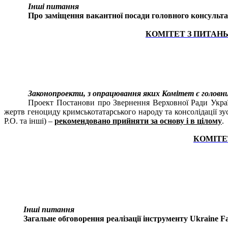
Інші питання
Про заміщення вакантної посади головного консультан
КОМІТЕТ З ПИТАН
Законопроекти, з опрацювання яких Комітет є головн
Проект Постанови про Звернення Верховної Ради Украї
жертв геноциду кримськотатарського народу та консолідації з
Р.О. та інші) –
рекомендовано прийняти за основу і в цілому
.
КОМІТЕ
Інші питання
Загальне обговорення реалізації інструменту Ukraine Fa