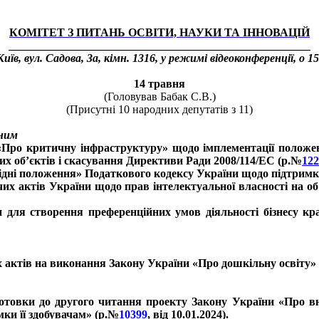
КОМІТЕТ З ПИТАНЬ ОСВІТИ, НАУКИ ТА ІННОВАЦІЙ
_____________________________________________________
Київ, вул. Садова, 3а, кімн. 1316, у режимі відеоконференції, о 15
14 травня
(Головував Бабак С.В.)
(Присутні 10 народних депутатів з 11)
вним
 «Про критичну інфраструктуру» щодо імплементації положе
их об’єктів і скасування Директиви Ради 2008/114/EC (р.№
122
ідні положення» Податкового кодексу України щодо підтримки 
их актів України щодо прав інтелектуальної власності на об’
 для створення преференційних умов діяльності бізнесу кр
актів на виконання Закону України «Про дошкільну освіту» ві
готовки до другого читання проекту Закону України «Про в
мки її здобувачам» (р.№
10399
, від 10.01.2024).