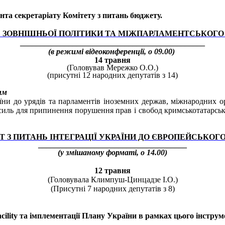
та секретаріату Комітету з питань бюджету.
Ь ЗОВНІШНЬОЇ ПОЛІТИКИ ТА МІЖПАРЛАМЕНТСЬКОГО
______________________________________________
(в режимі відеоконференції, о 09.00)
14 травня
(Головував Мережко О.О.)
(присутні 12 народних депутатів з 14)
им
ни до урядів та парламентів іноземних держав, міжнародних о
усиль для припинення порушення прав і свобод кримськотатарсь
Т З ПИТАНЬ ІНТЕГРАЦІЇ УКРАЇНИ ДО ЄВРОПЕЙСЬКОГ
_____________________________________
(у змішаному форматі, о 14.00)
12 травня
(Головувала Климпуш-Цинцадзе І.О.)
(Присутні
7
народних депутатів з 8)
cility та імплементації Плану України в рамках цього інструме