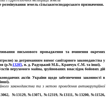
ва і гідротехнічної меліорації земель
е розмінування земель сільськогосподарського призначення.
улювання письмового провадження та вчинення окремих
нтролю) за дотриманням вимог санітарного законодавства у
ня (р.№
13205
, н. д. Радуцький М.Б., Кравчук Є.М. та інші).
’єктів нерухомого майна, зруйнованих внаслідок бойових дій
конодавчих актів України щодо забезпечення законності в
інші).
йного законодавства та з метою проведення антикорупційної
3062,
№13129, №13071, №12319, №13111, №13200, №11526,