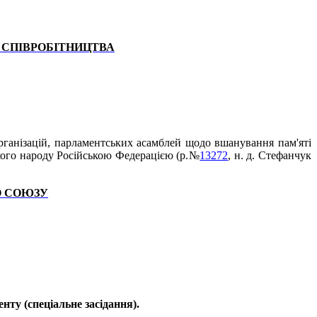
 СПІВРОБІТНИЦТВА
рганізацій, парламентських асамблей щодо вшанування пам'яті
кого народу Російською Федерацією (р.№
13272
, н. д. Стефанчук
О СОЮЗУ
нту (спеціальне засідання).