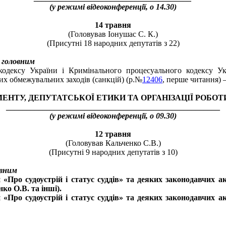
(у режимі відеоконференції, о 14.30)
14 травня
(Головував Іонушас С. К.)
(Присутні 18 народних депутатів з 22)
 головним
одексу України і Кримінального процесуального кодексу Ук
их обмежувальних заходів (санкцій) (р.№
12406
, перше читання) 
ЕНТУ, ДЕПУТАТСЬКОЇ ЕТИКИ ТА ОРГАНІЗАЦІЇ РОБОТ
_____________________________________________________
(у режимі відеоконференції, о 09.30)
12 травня
(Головував Кальченко С.В.)
(Присутні 9 народних депутатів з 10)
овним
 «Про судоустрій і статус суддів» та деяких законодавчих 
ко О.В. та інші).
 «Про судоустрій і статус суддів» та деяких законодавчих 