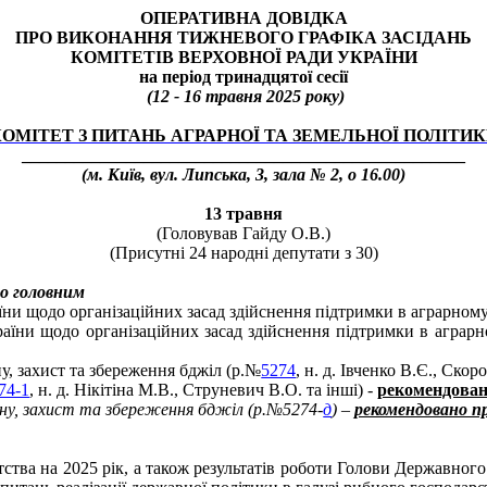
ОПЕРАТИВНА ДОВІДКА
ПРО ВИКОНАННЯ ТИЖНЕВОГО ГРАФІКА ЗАСІДАНЬ
КОМІТЕТІВ ВЕРХОВНОЇ РАДИ УКРАЇНИ
на період тринадцятої сесії
(12 - 16 травня 2025 року)
ОМІТЕТ З ПИТАНЬ АГРАРНОЇ ТА ЗЕМЕЛЬНОЇ ПОЛІТИ
___________________________________________________
(м. Київ,
вул. Липська, 3, зала № 2
, о 16.00)
13 травня
(Головував Гайду О.В.)
(Присутні 24 народн
і
депутати з 30)
о головним
їни щодо організаційних засад здійснення підтримки в аграрному
раїни щодо організаційних засад здійснення підтримки в аграрн
у, захист та збереження бджіл (р.№
5274
, н. д. Івченко В.Є., Скор
74-1
, н. д. Нікітіна М.В., Струневич В.О. та інші) -
рекомендован
ону, захист та збереження бджіл (р.№5274-
д
) –
рекомендовано п
тва на 2025 рік, а також результатів роботи Голови Державного 