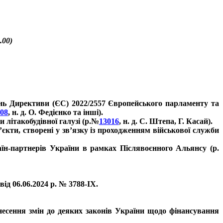
.00)
нь Директиви (ЄС) 2022/2557 Європейського парламенту та
08
, н. д. О. Федієнко та інші).
літакобудівної галузі (р.№
13016
, н. д. С. Штепа, Г. Касай).
єкти, створені у зв’язку із проходженням військової служби
аїн-партнерів України в рамках Післявоєнного Альянсу (р.
д 06.06.2024 р. № 3788-
IX
.
несення змін до деяких законів України щодо фінансування