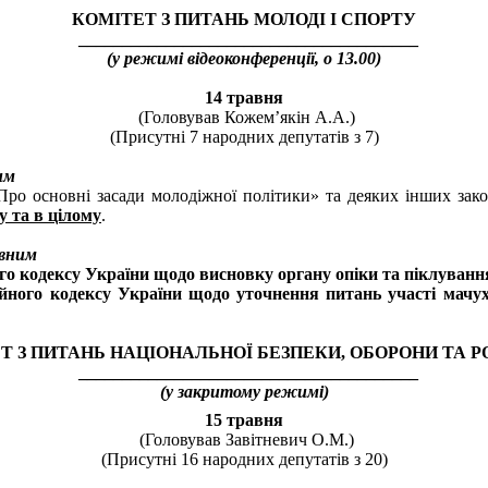
КОМІТЕТ З ПИТАНЬ МОЛОДІ І СПОРТУ
_______________________________________
(у режимі відеоконференції, о 13.00)
14 травня
(Головував Кожем’якін А.А.)
(Присутні 7 народних депутатів з 7)
им
Про основні засади молодіжної політики» та деяких інших зак
 та в цілому
.
овним
ого кодексу України щодо висновку органу опіки та піклуванн
ейного кодексу України щодо уточнення питань участі мачу
Т З ПИТАНЬ НАЦІОНАЛЬНОЇ БЕЗПЕКИ, ОБОРОНИ ТА Р
_______________________________________
(у закритому режимі)
15 травня
(Головував Завітневич О.М.)
(Присутні 16 народних депутатів з 20)