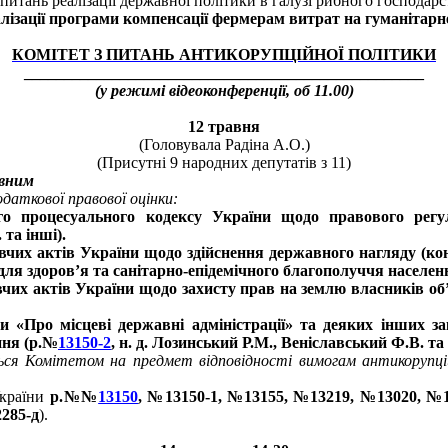
питань реалізації державної політики в галузі рибного господарст
лізації програми компенсації фермерам витрат на гуманітарн
КОМІТЕТ З ПИТАНЬ АНТИКОРУПЦІЙНОЇ ПОЛІТИКИ
__________________________________________________
(у режимі відеоконференції
, об 11.00)
12 травня
(
Головувала Радіна А.О.)
(Присутні 9 народних депутатів з 11)
овним
даткової правової оцінки:
го процесуального кодексу України щодо правового рег
 та інші).
авчих актів України щодо здійснення державного нагляду (ко
для здоров’я та санітарно-епідемічного благополуччя населен
вчих актів України щодо захисту прав на землю власників об
 «Про місцеві державні адміністрації» та деяких інших за
ння (р.№
13150-2
, н. д. Лозинський Р.М., Веніславський Ф.В. та 
ься Комітетом на предмет відповідності вимогам антикорупці
України
р.№№
13150
, №13150-1, №13155, №13219, №13020, №1
285-д
).