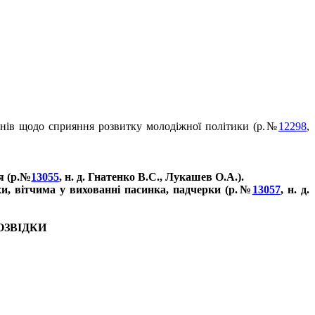
онів щодо сприяння розвитку молодіжної політики (р.№
12298
,
я (р.№
13055
, н. д. Гнатенко В.С., Лукашев О.А.).
хи, вітчима у вихованні пасинка, падчерки (р.№
13057
, н. д.
ОЗВІДКИ