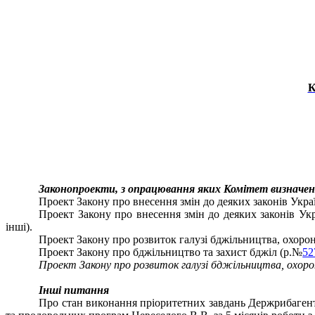
К
Законопроекти, з опрацювання яких Комітет визначен
Проект Закону про внесення змін до деяких законів Укра
Проект Закону про внесення змін до деяких законів Ук
інші).
Проект Закону про розвиток галузі бджільництва, охорон
Проект Закону про бджільництво та захист бджіл (р.№
52
Проект Закону про розвиток галузі бджільництва, охор
Інші питання
Про стан виконання пріоритетних завдань Держрибагентс