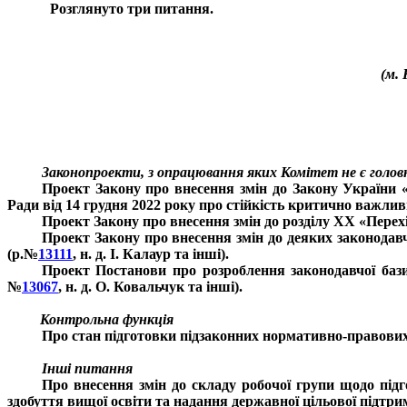
Розглянуто три питання.
(м. 
Законопроекти, з опрацювання яких Комітет не є голо
Проект Закону про внесення змін до Закону України
Ради від 14 грудня 2022 року про стійкість критично важлив
Проект Закону про внесення змін до розділу XX «Перех
Проект Закону про внесення змін до деяких законодавч
(р.№
13111
, н. д. І. Калаур та інші).
Проект Постанови про розроблення законодавчої бази
№
13067
, н. д. О. Ковальчук та інші).
Контрольна функція
Про стан підготовки підзаконних нормативно-правових 
Інші питання
Про внесення змін до складу робочої групи щодо під
здобуття вищої освіти та надання державної цільової підтри