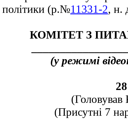
політики (р.№
11331-2
, н.
КОМІТЕТ З ПИТА
_________________
(у режимі відео
28
(Головував
(Присутні
7
нар