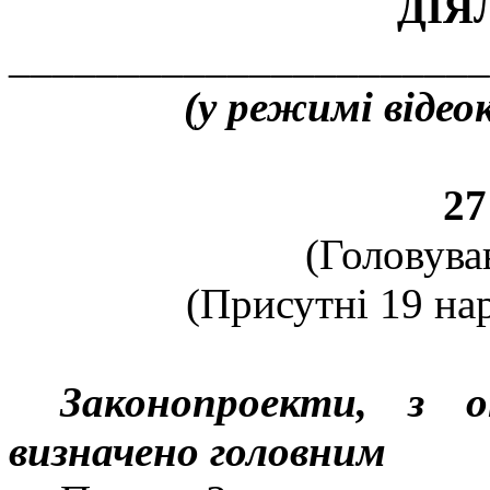
ДІЯ
______________________
(у режимі відеок
27
(Головува
(Присутні 19 нар
Законопроекти, з 
визначено головним