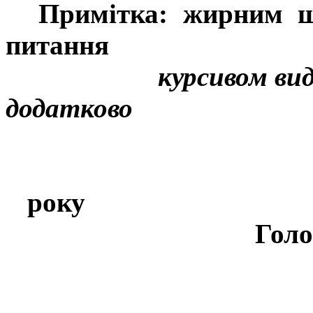
Примітка: жирним ш
питання
курсивом ви
додатково
року
Голо